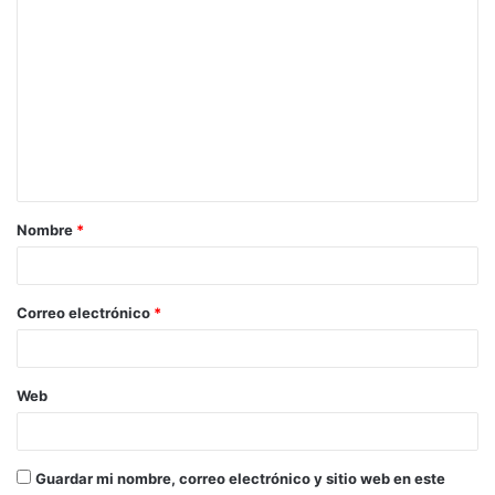
C
o
m
e
n
t
a
Nombre
*
r
i
o
Correo electrónico
*
*
Web
Guardar mi nombre, correo electrónico y sitio web en este