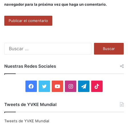
navegador para la próxima vez que haga un comentario.
B
u
s
c
Nuestras Redes Sociales
a
r
:
F
T
Y
I
T
T
a
w
o
n
e
i
Tweets de YVKE Mundial
c
i
u
s
l
k
e
t
T
t
e
T
Tweets de YVKE Mundial