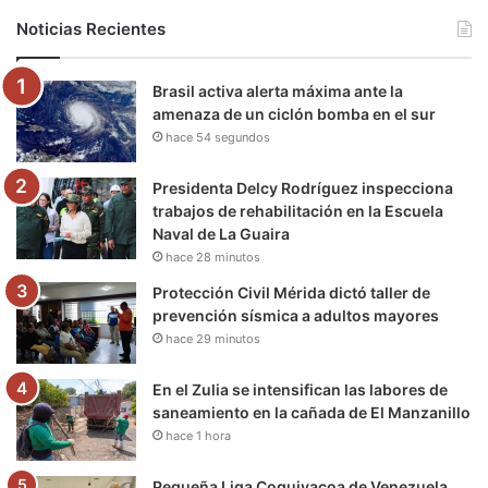
b
t
u
a
g
o
Noticias Recientes
o
e
b
g
r
k
Brasil activa alerta máxima ante la
o
r
e
r
a
amenaza de un ciclón bomba en el sur
hace 54 segundos
k
a
m
m
Presidenta Delcy Rodríguez inspecciona
trabajos de rehabilitación en la Escuela
Naval de La Guaira
hace 28 minutos
Protección Civil Mérida dictó taller de
prevención sísmica a adultos mayores
hace 29 minutos
En el Zulia se intensifican las labores de
saneamiento en la cañada de El Manzanillo
hace 1 hora
Pequeña Liga Coquivacoa de Venezuela