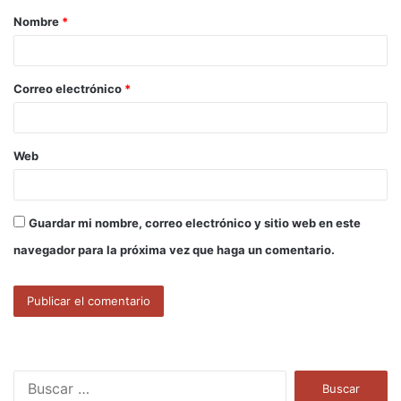
Nombre
*
r
i
o
Correo electrónico
*
*
Web
Guardar mi nombre, correo electrónico y sitio web en este
navegador para la próxima vez que haga un comentario.
B
u