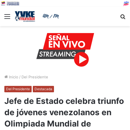
Menu
B
Inicio
/
Del Presidente
Del Presidente
Destacada
Jefe de Estado celebra triunfo
de jóvenes venezolanos en
Olimpiada Mundial de