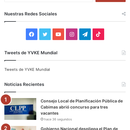
s
c
Nuestras Redes Sociales
a
r
:
F
T
Y
I
T
T
a
w
o
n
e
i
Tweets de YVKE Mundial
c
i
u
s
l
k
e
t
T
t
e
T
Tweets de YVKE Mundial
b
t
u
a
g
o
Noticias Recientes
o
e
b
g
r
k
Consejo Local de Planificación Pública de
o
r
e
r
a
Cabimas abrió concurso para tres
vacantes
k
a
m
hace 36 segundos
m
Gobierno Nacional despliega el Plan de