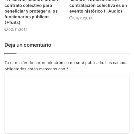
contrato colectivo para
contratación colectiva es un
beneficiar y proteger a los
evento histórico (+Audio)
funcionarios públicos
04/11/2014
(+Tuits)
03/11/2014
Deja un comentario
Tu dirección de correo electrónico no será publicada.
Los campos
obligatorios están marcados con
*
C
o
m
e
n
t
a