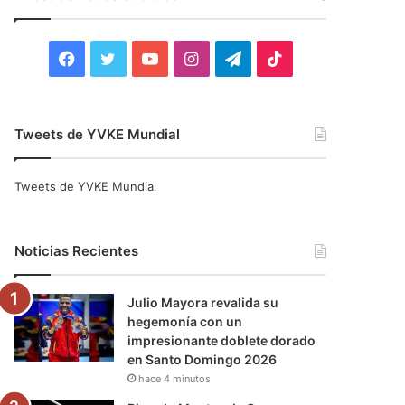
r
:
F
T
Y
I
T
T
a
w
o
n
e
i
c
i
u
s
l
k
Tweets de YVKE Mundial
e
t
T
t
e
T
Tweets de YVKE Mundial
b
t
u
a
g
o
o
e
b
g
r
k
Noticias Recientes
o
r
e
r
a
Julio Mayora revalida su
k
a
m
hegemonía con un
impresionante doblete dorado
m
en Santo Domingo 2026
hace 4 minutos