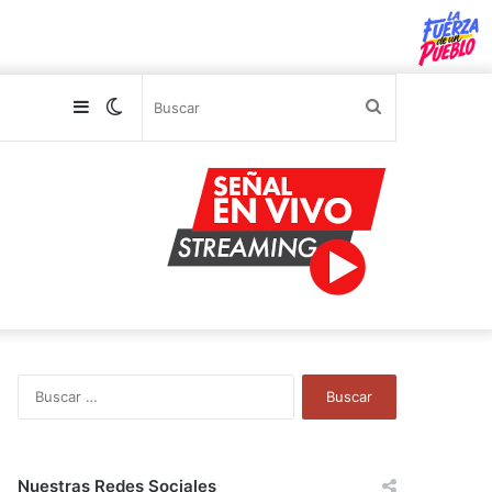
Sidebar
Switch
Buscar
skin
B
u
s
c
a
Nuestras Redes Sociales