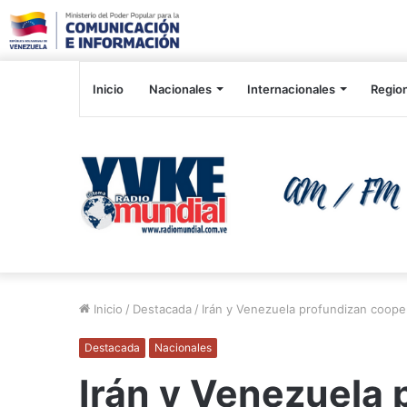
Inicio
Nacionales
Internacionales
Regio
Inicio
/
Destacada
/
Irán y Venezuela profundizan cooper
Destacada
Nacionales
Irán y Venezuela 