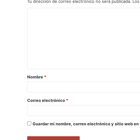
Tu dirección de correo electrónico no será publicada.
Los
C
o
m
e
n
t
a
Nombre
*
r
i
o
Correo electrónico
*
*
Guardar mi nombre, correo electrónico y sitio web en