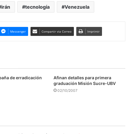
irán
tecnología
Venezuela
Messenger
Compartir via Correo
Imprimir
aña de erradicación
Afinan detalles para primera
graduación Misión Sucre-UBV
02/10/2007