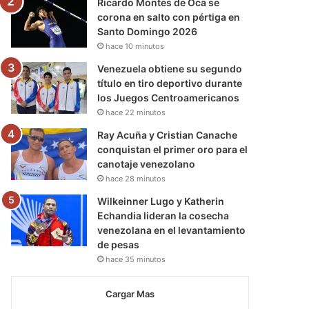
Ricardo Montes de Oca se
corona en salto con pértiga en
Santo Domingo 2026
hace 10 minutos
Venezuela obtiene su segundo
título en tiro deportivo durante
los Juegos Centroamericanos
hace 22 minutos
Ray Acuña y Cristian Canache
conquistan el primer oro para el
canotaje venezolano
hace 28 minutos
Wilkeinner Lugo y Katherin
Echandia lideran la cosecha
venezolana en el levantamiento
de pesas
hace 35 minutos
Cargar Mas