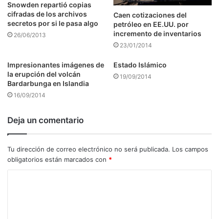
Snowden repartió copias
cifradas de los archivos
Caen cotizaciones del
secretos por si le pasa algo
petróleo en EE.UU. por
incremento de inventarios
26/06/2013
23/01/2014
Impresionantes imágenes de
Estado Islámico
la erupción del volcán
19/09/2014
Bardarbunga en Islandia
16/09/2014
Deja un comentario
Tu dirección de correo electrónico no será publicada.
Los campos
obligatorios están marcados con
*
C
o
m