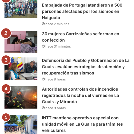
o
r
e
r
a
Embajada de Portugal atendieron a 500
personas afectadas por los sismos en
k
a
m
Naiguatá
hace 2 minutos
m
30 mujeres Carrizaleñas se forman en
confección
hace 31 minutos
Defensoría del Pueblo y Gobernación de La
Guaira evalúan estrategias de atención y
recuperación tras sismos
hace 8 horas
Autoridades controlan dos incendios
registrados la noche del viernes en La
Guaira y Miranda
hace 9 horas
INTT mantiene operativo especial con
unidad móvil en La Guaira para trámites
vehiculares