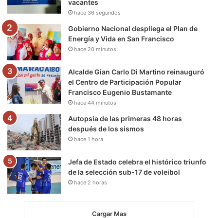
vacantes
k
a
m
hace 36 segundos
m
Gobierno Nacional despliega el Plan de
Energía y Vida en San Francisco
hace 20 minutos
Alcalde Gian Carlo Di Martino reinauguró
el Centro de Participación Popular
Francisco Eugenio Bustamante
hace 44 minutos
Autopsia de las primeras 48 horas
después de los sismos
hace 1 hora
Jefa de Estado celebra el histórico triunfo
de la selección sub-17 de voleibol
hace 2 horas
Cargar Mas