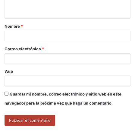
n
t
a
Nombre
*
r
i
o
Correo electrónico
*
*
Web
Guardar mi nombre, correo electrónico y sitio web en este
navegador para la próxima vez que haga un comentario.