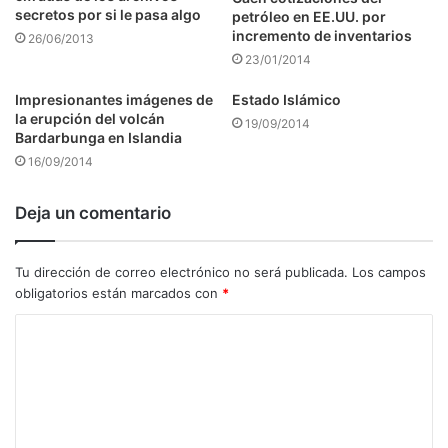
secretos por si le pasa algo
petróleo en EE.UU. por
incremento de inventarios
26/06/2013
23/01/2014
Impresionantes imágenes de
Estado Islámico
la erupción del volcán
19/09/2014
Bardarbunga en Islandia
16/09/2014
Deja un comentario
Tu dirección de correo electrónico no será publicada.
Los campos
obligatorios están marcados con
*
C
o
m
e