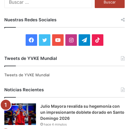
u
s
c
Nuestras Redes Sociales
a
r
:
F
T
Y
I
T
T
a
w
o
n
e
i
Tweets de YVKE Mundial
c
i
u
s
l
k
e
t
T
t
e
T
Tweets de YVKE Mundial
b
t
u
a
g
o
Noticias Recientes
o
e
b
g
r
k
Julio Mayora revalida su hegemonía con
o
r
e
r
a
un impresionante doblete dorado en Santo
Domingo 2026
k
a
m
hace 4 minutos