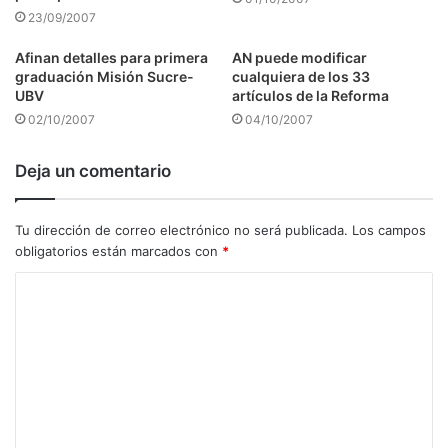
23/09/2007
Afinan detalles para primera
AN puede modificar
graduación Misión Sucre-
cualquiera de los 33
UBV
artículos de la Reforma
02/10/2007
04/10/2007
Deja un comentario
Tu dirección de correo electrónico no será publicada.
Los campos
obligatorios están marcados con
*
C
o
m
e
n
t