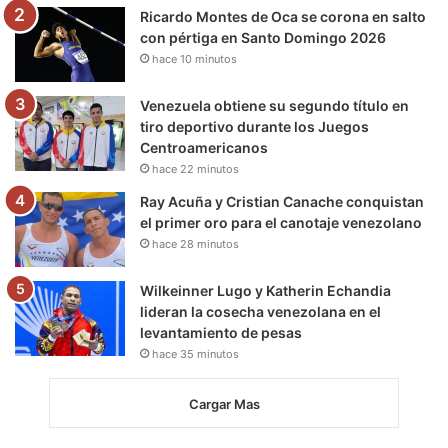
m
Ricardo Montes de Oca se corona en salto
con pértiga en Santo Domingo 2026
hace 10 minutos
Venezuela obtiene su segundo título en
tiro deportivo durante los Juegos
Centroamericanos
hace 22 minutos
Ray Acuña y Cristian Canache conquistan
el primer oro para el canotaje venezolano
hace 28 minutos
Wilkeinner Lugo y Katherin Echandia
lideran la cosecha venezolana en el
levantamiento de pesas
hace 35 minutos
Cargar Mas