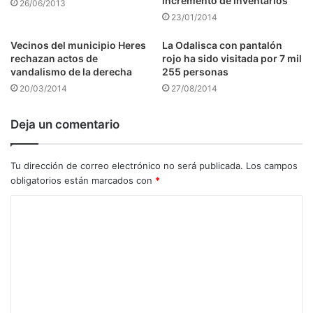
incremento de inventarios
26/06/2013
23/01/2014
Vecinos del municipio Heres
La Odalisca con pantalón
rechazan actos de
rojo ha sido visitada por 7 mil
vandalismo de la derecha
255 personas
20/03/2014
27/08/2014
Deja un comentario
Tu dirección de correo electrónico no será publicada.
Los campos
obligatorios están marcados con
*
C
o
m
e
n
t