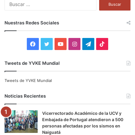
B
u
s
c
Nuestras Redes Sociales
a
r
:
F
T
Y
I
T
T
a
w
o
n
e
i
Tweets de YVKE Mundial
c
i
u
s
l
k
e
t
T
t
e
T
Tweets de YVKE Mundial
b
t
u
a
g
o
Noticias Recientes
o
e
b
g
r
k
Vicerrectorado Académico de la UCV y
o
r
e
r
a
Embajada de Portugal atendieron a 500
personas afectadas por los sismos en
k
a
m
Naiguatá