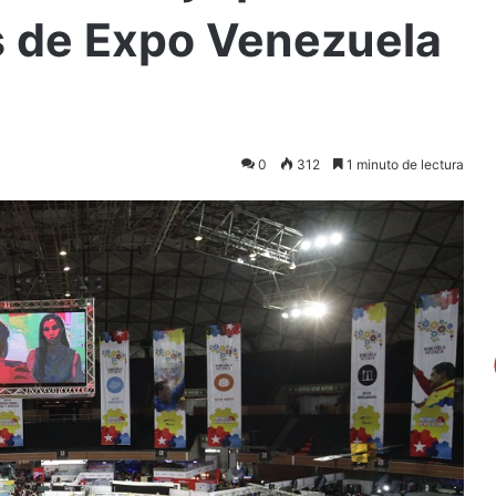
s de Expo Venezuela
0
312
1 minuto de lectura