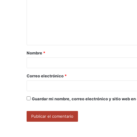
m
e
n
t
a
Nombre
*
r
i
o
Correo electrónico
*
*
Guardar mi nombre, correo electrónico y sitio web en