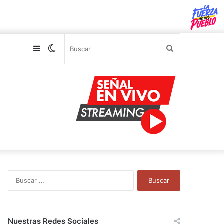
Sidebar
Switch
Buscar
skin
B
u
s
c
a
Nuestras Redes Sociales