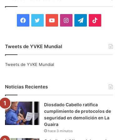
r
:
F
T
Y
I
T
T
a
w
o
n
e
i
c
i
u
s
l
k
Tweets de YVKE Mundial
e
t
T
t
e
T
Tweets de YVKE Mundial
b
t
u
a
g
o
o
e
b
g
r
k
Noticias Recientes
o
r
e
r
a
Diosdado Cabello ratifica
k
a
m
cumplimiento de protocolos de
seguridad en demolición en La
m
Guaira
hace 3 minutos