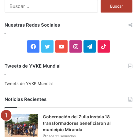
B
u
s
c
Nuestras Redes Sociales
a
r
:
F
T
Y
I
T
T
a
w
o
n
e
i
Tweets de YVKE Mundial
c
i
u
s
l
k
e
t
T
t
e
T
Tweets de YVKE Mundial
b
t
u
a
g
o
Noticias Recientes
o
e
b
g
r
k
Gobernación del Zulia instala 18
o
r
e
r
a
transformadores beneficiaron al
municipio Miranda
k
a
m
hace 32 segundos