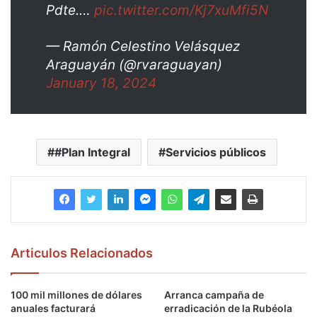
Pdte.…
pic.twitter.com/Kj7xuMfi5N
— Ramón Celestino Velásquez
Araguayán (@rvaraguayan)
January 18, 2024
#Plan Integral
Servicios públicos
Articulos Relacionados
100 mil millones de dólares
Arranca campaña de
anuales facturará
erradicación de la Rubéola