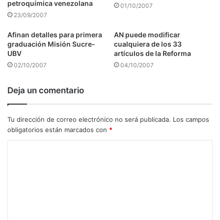
petroquímica venezolana
01/10/2007
23/09/2007
Afinan detalles para primera
AN puede modificar
graduación Misión Sucre-
cualquiera de los 33
UBV
artículos de la Reforma
02/10/2007
04/10/2007
Deja un comentario
Tu dirección de correo electrónico no será publicada.
Los campos
obligatorios están marcados con
*
C
o
m
e
n