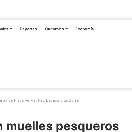
nales
Deportes
Culturales
Economía
eros de Playa Verde, Pez Espada y La Zorra
en muelles pesqueros