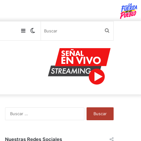
Sidebar
Switch
Buscar
skin
B
u
s
c
a
Nuestras Redes Sociales