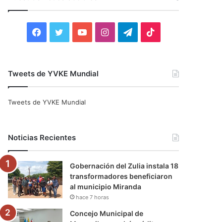
r
:
F
T
Y
I
T
T
a
w
o
n
e
i
c
i
u
s
l
k
Tweets de YVKE Mundial
e
t
T
t
e
T
Tweets de YVKE Mundial
b
t
u
a
g
o
o
e
b
g
r
k
Noticias Recientes
o
r
e
r
a
Gobernación del Zulia instala 18
k
a
m
transformadores beneficiaron
al municipio Miranda
m
hace 7 horas
Concejo Municipal de