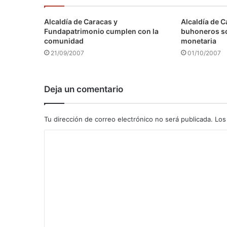
Alcaldía de Caracas y
Alcaldía de C
Fundapatrimonio cumplen con la
buhoneros s
comunidad
monetaria
21/09/2007
01/10/2007
Deja un comentario
Tu dirección de correo electrónico no será publicada.
Los
C
o
m
e
n
t