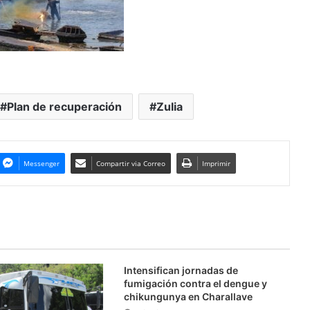
Plan de recuperación
Zulia
Messenger
Compartir via Correo
Imprimir
Intensifican jornadas de
fumigación contra el dengue y
chikungunya en Charallave