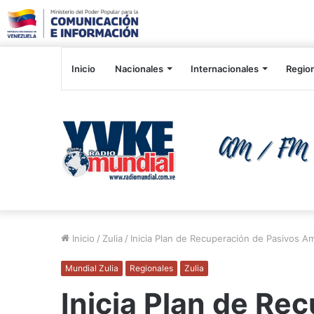
Inicio
Nacionales
Internacionales
Regio
Inicio
/
Zulia
/
Inicia Plan de Recuperación de Pasivos A
Mundial Zulia
Regionales
Zulia
Inicia Plan de Re