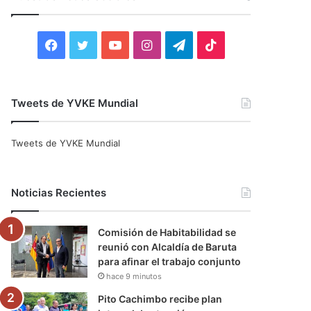
r
:
F
T
Y
I
T
T
a
w
o
n
e
i
c
i
u
s
l
k
Tweets de YVKE Mundial
e
t
T
t
e
T
Tweets de YVKE Mundial
b
t
u
a
g
o
o
e
b
g
r
k
Noticias Recientes
o
r
e
r
a
Comisión de Habitabilidad se
k
a
m
reunió con Alcaldía de Baruta
para afinar el trabajo conjunto
m
hace 9 minutos
Pito Cachimbo recibe plan