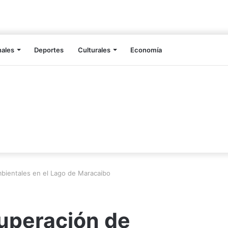
nales
Deportes
Culturales
Economía
mbientales en el Lago de Maracaibo
cuperación de