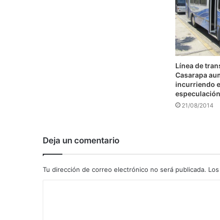
Línea de tra
Casarapa au
incurriendo e
especulació
21/08/2014
Deja un comentario
Tu dirección de correo electrónico no será publicada.
Los
C
o
m