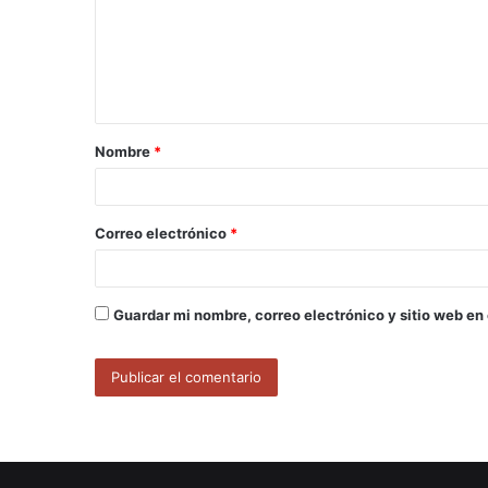
e
n
t
a
Nombre
*
r
i
o
Correo electrónico
*
*
Guardar mi nombre, correo electrónico y sitio web en