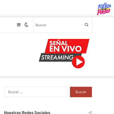
Sidebar
Switch
Buscar
skin
B
u
s
c
a
Nuestras Redes Sociales