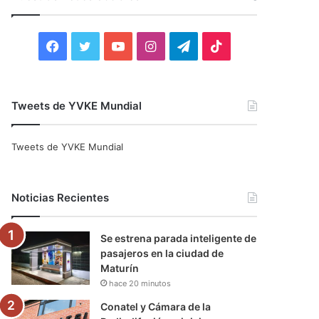
r
:
F
T
Y
I
T
T
a
w
o
n
e
i
c
i
u
s
l
k
Tweets de YVKE Mundial
e
t
T
t
e
T
Tweets de YVKE Mundial
b
t
u
a
g
o
o
e
b
g
r
k
Noticias Recientes
o
r
e
r
a
Se estrena parada inteligente de
k
a
m
pasajeros en la ciudad de
Maturín
m
hace 20 minutos
Conatel y Cámara de la