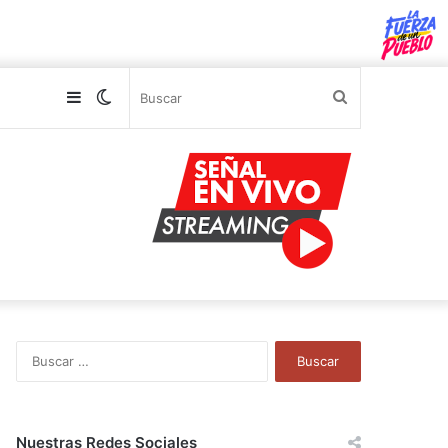
Sidebar
Switch
Buscar
skin
B
u
s
c
a
Nuestras Redes Sociales