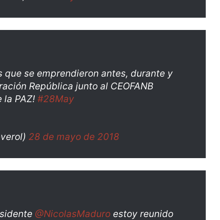
as que se emprendieron antes, durante y
eración República junto al CEOFANB
e la PAZ!
#28May
verol)
28 de mayo de 2018
esidente
@NicolasMaduro
estoy reunido