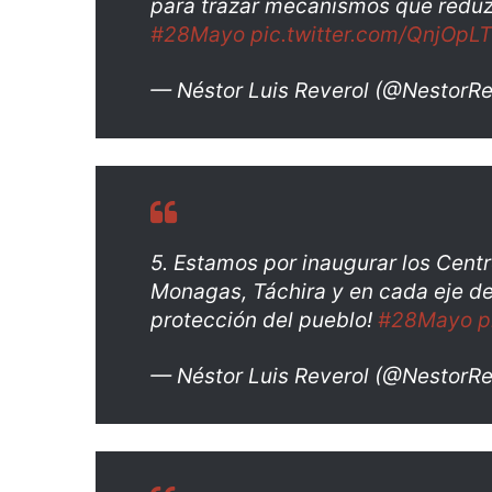
para trazar mecanismos que reduz
#28Mayo
pic.twitter.com/QnjOpL
— Néstor Luis Reverol (@NestorRe
5. Estamos por inaugurar los Centr
Monagas, Táchira y en cada eje del
protección del pueblo!
#28Mayo
p
— Néstor Luis Reverol (@NestorRe