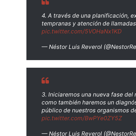
4. A través de una planificación, 
tempranas y atención de llamadas
pic.twitter.com/5VOHaNx1KD
— Néstor Luis Reverol (@NestorRe
3. Iniciaremos una nueva fase del
como también haremos un diagnóst
público de nuestros organismos d
pic.twitter.com/BwPYe0ZY5Z
— Néstor Luis Reverol (@NestorRe