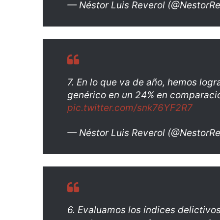
— Néstor Luis Reverol (@NestorRe
7. En lo que va de año, hemos logr
genérico en un 24% en comparaci
pic.twitter.com/snk76YF2R7
— Néstor Luis Reverol (@NestorRe
6. Evaluamos los índices delictivo