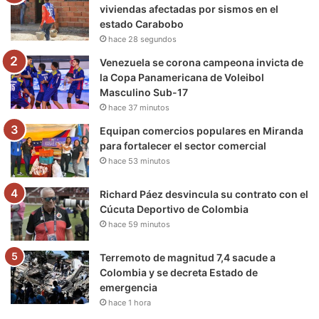
o
r
e
r
a
viviendas afectadas por sismos en el
estado Carabobo
k
a
m
hace 28 segundos
m
Venezuela se corona campeona invicta de
la Copa Panamericana de Voleibol
Masculino Sub-17
hace 37 minutos
Equipan comercios populares en Miranda
para fortalecer el sector comercial
hace 53 minutos
Richard Páez desvincula su contrato con el
Cúcuta Deportivo de Colombia
hace 59 minutos
Terremoto de magnitud 7,4 sacude a
Colombia y se decreta Estado de
emergencia
hace 1 hora