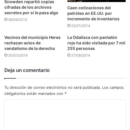
Snowden repartió copias
cifradas de los archivos
Caen cotizaciones del
secretos por si le pasa algo
petróleo en EE.UU. por
incremento de inventarios
26/06/2013
23/01/2014
Vecinos del municipio Heres
La Odalisca con pantalón
rechazan actos de
rojo ha sido visitada por 7 mil
vandalismo de la derecha
255 personas
20/03/2014
27/08/2014
Deja un comentario
Tu dirección de correo electrónico no será publicada.
Los campos
obligatorios están marcados con
*
C
o
m
e