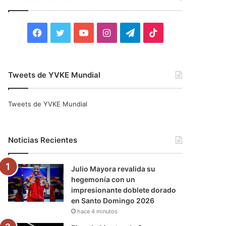
r
:
F
T
Y
I
T
T
a
w
o
n
e
i
c
i
u
s
l
k
Tweets de YVKE Mundial
e
t
T
t
e
T
Tweets de YVKE Mundial
b
t
u
a
g
o
o
e
b
g
r
k
Noticias Recientes
o
r
e
r
a
Julio Mayora revalida su
k
a
m
hegemonía con un
impresionante doblete dorado
m
en Santo Domingo 2026
hace 4 minutos