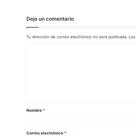
Deja un comentario
Tu dirección de correo electrónico no será publicada.
Los
C
o
m
e
n
t
a
Nombre
*
r
i
o
Correo electrónico
*