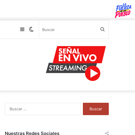
Sidebar
Switch
Buscar
skin
B
u
s
c
a
Nuestras Redes Sociales