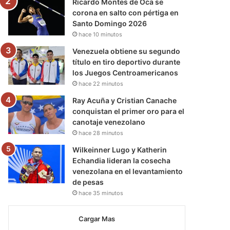
Ricardo Montes de Oca se
corona en salto con pértiga en
Santo Domingo 2026
hace 10 minutos
Venezuela obtiene su segundo
título en tiro deportivo durante
los Juegos Centroamericanos
hace 22 minutos
Ray Acuña y Cristian Canache
conquistan el primer oro para el
canotaje venezolano
hace 28 minutos
Wilkeinner Lugo y Katherin
Echandia lideran la cosecha
venezolana en el levantamiento
de pesas
hace 35 minutos
Cargar Mas