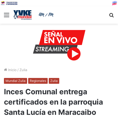
Menu
B
Inicio
/
Zulia
Mundial Zulia
Regionales
Zulia
Inces Comunal entrega
certificados en la parroquia
Santa Lucía en Maracaibo