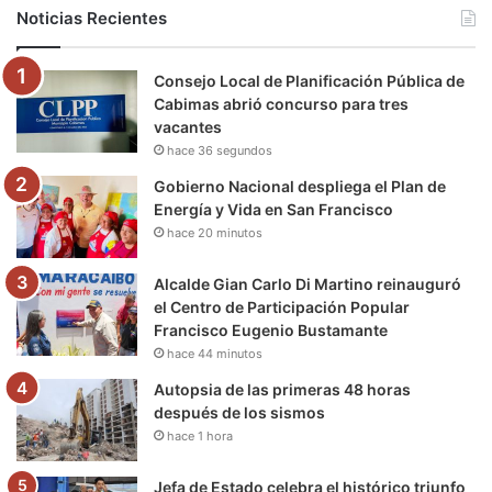
b
t
u
a
g
o
Noticias Recientes
o
e
b
g
r
k
Consejo Local de Planificación Pública de
o
r
e
r
a
Cabimas abrió concurso para tres
vacantes
k
a
m
hace 36 segundos
m
Gobierno Nacional despliega el Plan de
Energía y Vida en San Francisco
hace 20 minutos
Alcalde Gian Carlo Di Martino reinauguró
el Centro de Participación Popular
Francisco Eugenio Bustamante
hace 44 minutos
Autopsia de las primeras 48 horas
después de los sismos
hace 1 hora
Jefa de Estado celebra el histórico triunfo