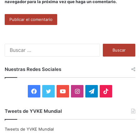
navegador para la próxima vez que haga un comentario.
B
u
s
c
Nuestras Redes Sociales
a
r
:
F
T
Y
I
T
T
a
w
o
n
e
i
Tweets de YVKE Mundial
c
i
u
s
l
k
e
t
T
t
e
T
Tweets de YVKE Mundial