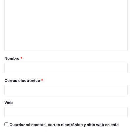
o
m
e
n
t
a
Nombre
*
r
i
o
Correo electrónico
*
*
Web
Guardar mi nombre, correo electrónico y sitio web en este