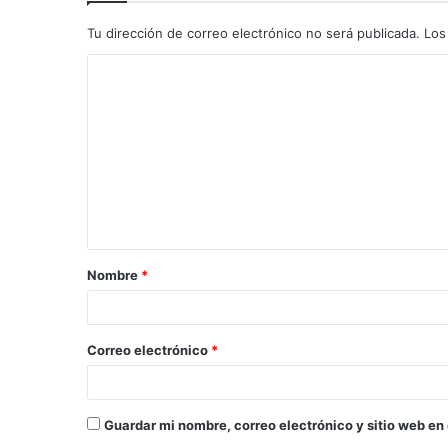
Tu dirección de correo electrónico no será publicada.
Los
C
o
m
e
n
t
a
Nombre
*
r
i
o
Correo electrónico
*
*
Guardar mi nombre, correo electrónico y sitio web en