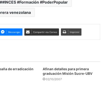
#INCES #Formación #PoderPopular
brera venezolana
Messenger
Compartir via Correo
Imprimir
aña de erradicación
Afinan detalles para primera
graduación Misión Sucre-UBV
02/10/2007