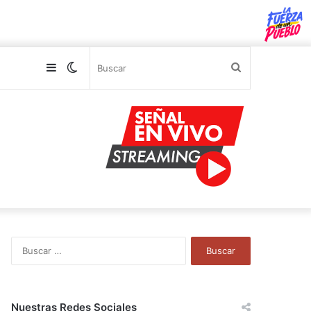
Sidebar
Switch
Buscar
skin
B
u
s
c
a
Nuestras Redes Sociales