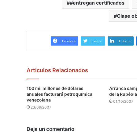
#entregan certificados
Clase o
Facebook
Twitter
LinkedIn
Articulos Relacionados
100 mil millones de dólares
Arranca camp
anuales facturará petroquímica
de la Rubéola
venezolana
01/10/2007
23/09/2007
Deja un comentario