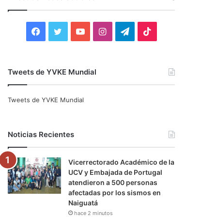
r
:
F
T
Y
I
T
T
a
w
o
n
e
i
c
i
u
s
l
k
Tweets de YVKE Mundial
e
t
T
t
e
T
Tweets de YVKE Mundial
b
t
u
a
g
o
o
e
b
g
r
k
Noticias Recientes
o
r
e
r
a
Vicerrectorado Académico de la
k
a
m
UCV y Embajada de Portugal
atendieron a 500 personas
m
afectadas por los sismos en
Naiguatá
hace 2 minutos