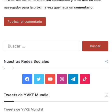
navegador para la próxima vez que haga un comentario.
B
u
s
c
Nuestras Redes Sociales
a
r
:
F
T
Y
I
T
T
a
w
o
n
e
i
Tweets de YVKE Mundial
c
i
u
s
l
k
e
t
T
t
e
T
Tweets de YVKE Mundial