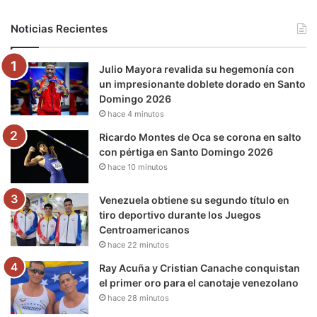
b
t
u
a
g
o
Noticias Recientes
o
e
b
g
r
k
Julio Mayora revalida su hegemonía con
o
r
e
r
a
un impresionante doblete dorado en Santo
Domingo 2026
k
a
m
hace 4 minutos
m
Ricardo Montes de Oca se corona en salto
con pértiga en Santo Domingo 2026
hace 10 minutos
Venezuela obtiene su segundo título en
tiro deportivo durante los Juegos
Centroamericanos
hace 22 minutos
Ray Acuña y Cristian Canache conquistan
el primer oro para el canotaje venezolano
hace 28 minutos