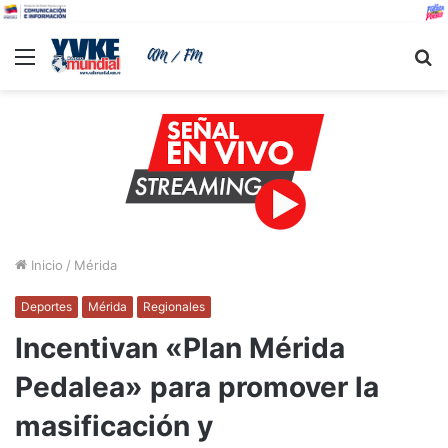
Menu
B
Inicio
/
Mérida
Deportes
Mérida
Regionales
Incentivan «Plan Mérida
Pedalea» para promover la
masificación y