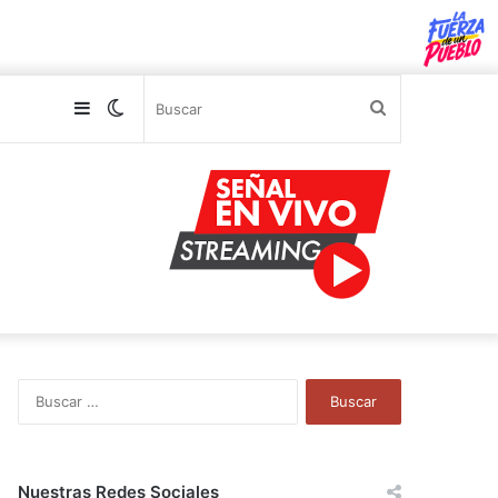
Sidebar
Switch
Buscar
skin
B
u
s
c
a
Nuestras Redes Sociales