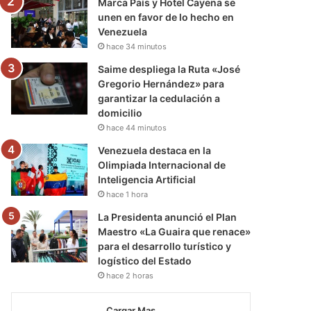
Marca País y Hotel Cayena se
unen en favor de lo hecho en
Venezuela
hace 34 minutos
Saime despliega la Ruta «José
Gregorio Hernández» para
garantizar la cedulación a
domicilio
hace 44 minutos
Venezuela destaca en la
Olimpiada Internacional de
Inteligencia Artificial
hace 1 hora
La Presidenta anunció el Plan
Maestro «La Guaira que renace»
para el desarrollo turístico y
logístico del Estado
hace 2 horas
Cargar Mas