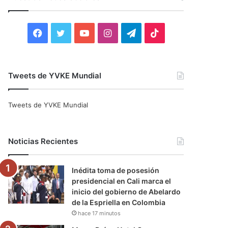
r
:
F
T
Y
I
T
T
a
w
o
n
e
i
c
i
u
s
l
k
Tweets de YVKE Mundial
e
t
T
t
e
T
Tweets de YVKE Mundial
b
t
u
a
g
o
o
e
b
g
r
k
Noticias Recientes
o
r
e
r
a
Inédita toma de posesión
k
a
m
presidencial en Cali marca el
inicio del gobierno de Abelardo
m
de la Espriella en Colombia
hace 17 minutos