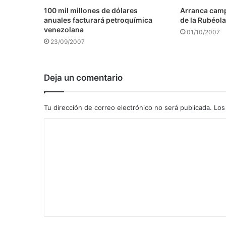
100 mil millones de dólares
Arranca camp
anuales facturará petroquímica
de la Rubéola
venezolana
01/10/2007
23/09/2007
Deja un comentario
Tu dirección de correo electrónico no será publicada.
Los
C
o
m
e
n
t
a