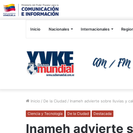
Inicio
Nacionales
Internacionales
Regio
Inicio
/
De la Ciudad
/
Inameh advierte sobre lluvias y c
Ciencia y Tecnología
De la Ciudad
Destacada
Inameh advierte so