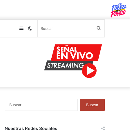
Sidebar
Switch
Buscar
skin
B
u
s
c
a
Nuestras Redes Sociales