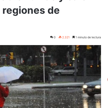
 regiones de
0
2.321
1 minuto de lectura