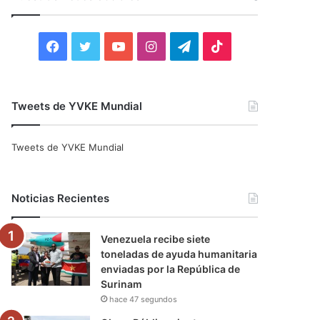
r
:
F
T
Y
I
T
T
a
w
o
n
e
i
c
i
u
s
l
k
Tweets de YVKE Mundial
e
t
T
t
e
T
Tweets de YVKE Mundial
b
t
u
a
g
o
o
e
b
g
r
k
Noticias Recientes
o
r
e
r
a
Venezuela recibe siete
k
a
m
toneladas de ayuda humanitaria
enviadas por la República de
m
Surinam
hace 47 segundos