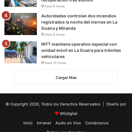
hace 8 horas
Autoridades controlan dos incendios
registrados la noche del viernes en La
Guaira y Miranda
hace 9 horas
INTT mantiene operativo especial con
unidad móvil en La Guaira para trámites
vehiculares
hace 10 horas
Cargar Mas
© Copyright 2026, Todos los Derechos Reservados | Diseño por
WGdigital
Inicio
Intranet
Audio en Vivo
Contáctenos