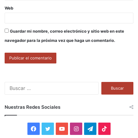
Web
Guardar mi nombre, correo electrónico y sitio web en este
navegador para la próxima vez que haga un comentario.
B
u
s
c
Nuestras Redes Sociales
a
r
:
F
T
Y
I
T
T