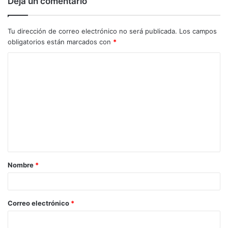
Deja un comentario
Tu dirección de correo electrónico no será publicada.
Los campos
obligatorios están marcados con
*
C
o
m
e
n
t
a
Nombre
*
r
i
o
Correo electrónico
*
*