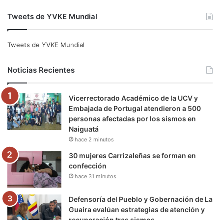
a
w
o
n
e
i
Tweets de YVKE Mundial
c
i
u
s
l
k
e
t
T
t
e
T
Tweets de YVKE Mundial
b
t
u
a
g
o
Noticias Recientes
o
e
b
g
r
k
Vicerrectorado Académico de la UCV y
o
r
e
r
a
Embajada de Portugal atendieron a 500
personas afectadas por los sismos en
k
a
m
Naiguatá
hace 2 minutos
m
30 mujeres Carrizaleñas se forman en
confección
hace 31 minutos
Defensoría del Pueblo y Gobernación de La
Guaira evalúan estrategias de atención y
recuperación tras sismos