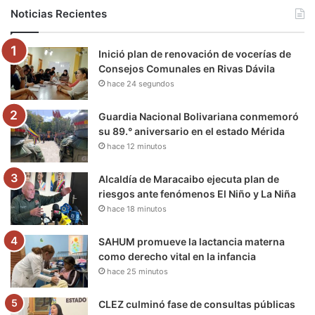
b
t
u
a
g
o
Noticias Recientes
o
e
b
g
r
k
Inició plan de renovación de vocerías de
o
r
e
r
a
Consejos Comunales en Rivas Dávila
hace 24 segundos
k
a
m
m
Guardia Nacional Bolivariana conmemoró
su 89.° aniversario en el estado Mérida
hace 12 minutos
Alcaldía de Maracaibo ejecuta plan de
riesgos ante fenómenos El Niño y La Niña
hace 18 minutos
SAHUM promueve la lactancia materna
como derecho vital en la infancia
hace 25 minutos
CLEZ culminó fase de consultas públicas