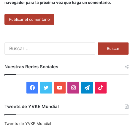
navegador para la próxima vez que haga un comentario.
B
u
s
c
Nuestras Redes Sociales
a
r
:
F
T
Y
I
T
T
a
w
o
n
e
i
Tweets de YVKE Mundial
c
i
u
s
l
k
e
t
T
t
e
T
Tweets de YVKE Mundial