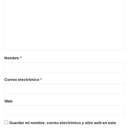
o
m
e
n
t
a
Nombre
*
r
i
o
Correo electrónico
*
*
Web
Guardar mi nombre, correo electrónico y sitio web en este