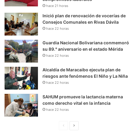
hace 21 horas
Inició plan de renovación de vocerías de
Consejos Comunales en Rivas Dávila
hace 22 horas
Guardia Nacional Bolivariana conmemoró
su 89.° aniversario en el estado Mérida
hace 22 horas
Alcaldía de Maracaibo ejecuta plan de
riesgos ante fenómenos El Niño y La Niña
hace 22 horas
SAHUM promueve la lactancia materna
como derecho vital en la infancia
hace 22 horas
P
S
á
i