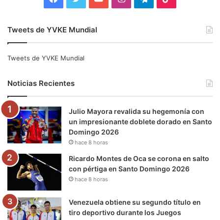
a
w
o
n
e
i
Tweets de YVKE Mundial
c
i
u
s
l
k
e
t
T
t
e
T
Tweets de YVKE Mundial
b
t
u
a
g
o
Noticias Recientes
o
e
b
g
r
k
Julio Mayora revalida su hegemonía con
o
r
e
r
a
un impresionante doblete dorado en Santo
Domingo 2026
k
a
m
hace 8 horas
m
Ricardo Montes de Oca se corona en salto
con pértiga en Santo Domingo 2026
hace 8 horas
Venezuela obtiene su segundo título en
tiro deportivo durante los Juegos