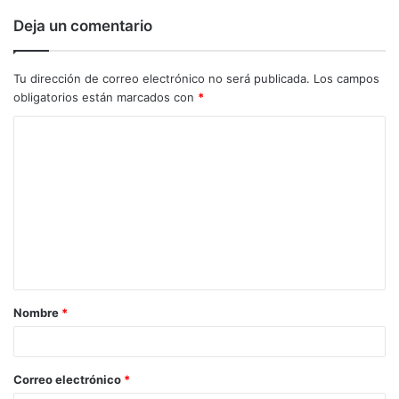
Deja un comentario
Tu dirección de correo electrónico no será publicada.
Los campos
obligatorios están marcados con
*
C
o
m
e
n
t
a
Nombre
*
r
i
o
Correo electrónico
*
*