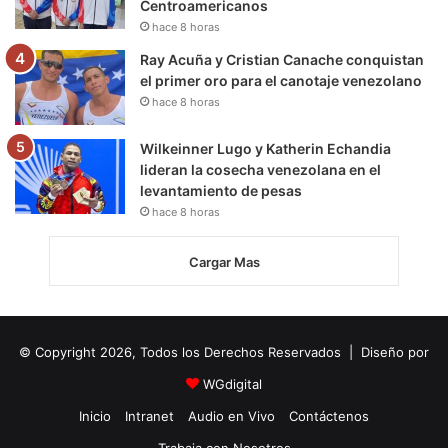
Centroamericanos
hace 8 horas
Ray Acuña y Cristian Canache conquistan
el primer oro para el canotaje venezolano
hace 8 horas
Wilkeinner Lugo y Katherin Echandia
lideran la cosecha venezolana en el
levantamiento de pesas
hace 8 horas
Cargar Mas
© Copyright 2026, Todos los Derechos Reservados | Diseño por
WGdigital
Inicio
Intranet
Audio en Vivo
Contáctenos
Trabaja con Nosotros