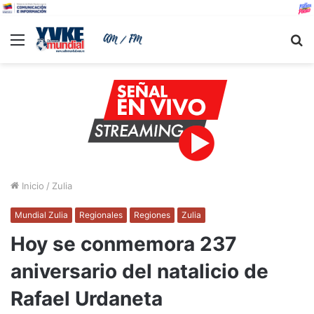
Menu
B
Inicio
/
Zulia
Mundial Zulia
Regionales
Regiones
Zulia
Hoy se conmemora 237
aniversario del natalicio de
Rafael Urdaneta