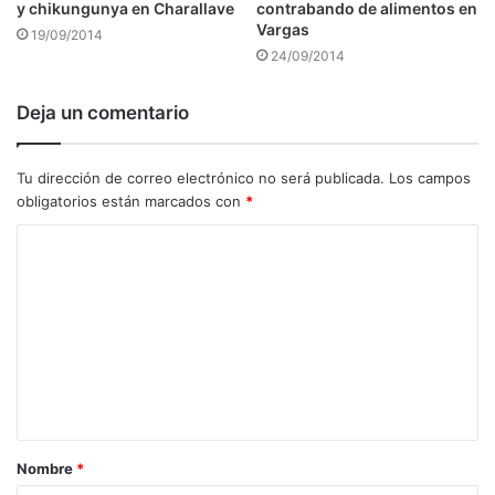
y chikungunya en Charallave
contrabando de alimentos en
Vargas
19/09/2014
24/09/2014
Deja un comentario
Tu dirección de correo electrónico no será publicada.
Los campos
obligatorios están marcados con
*
C
o
m
e
n
t
a
Nombre
*
r