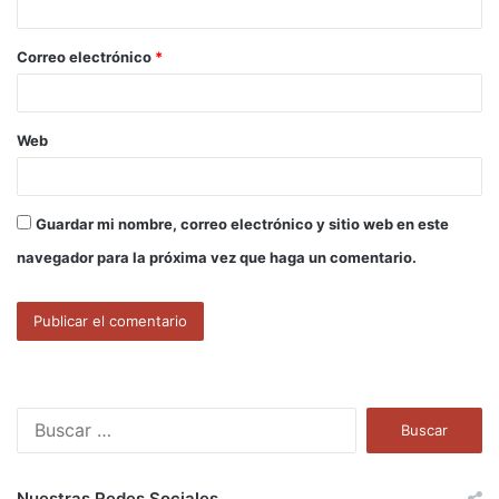
i
o
Correo electrónico
*
*
Web
Guardar mi nombre, correo electrónico y sitio web en este
navegador para la próxima vez que haga un comentario.
B
u
s
c
Nuestras Redes Sociales