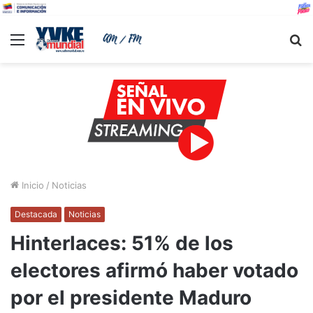
Menu
B
Inicio
/
Noticias
Destacada
Noticias
Hinterlaces: 51% de los
electores afirmó haber votado
por el presidente Maduro