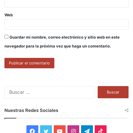
Web
Guardar mi nombre, correo electrónico y sitio web en este
navegador para la próxima vez que haga un comentario.
B
u
s
c
Nuestras Redes Sociales
a
r
:
F
T
Y
I
T
T