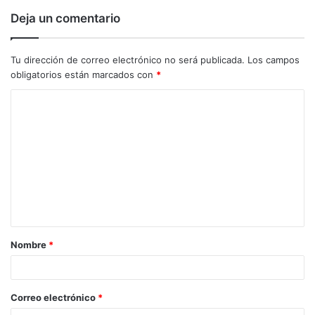
Deja un comentario
Tu dirección de correo electrónico no será publicada.
Los campos
obligatorios están marcados con
*
C
o
m
e
n
t
a
Nombre
*
r
i
o
Correo electrónico
*
*