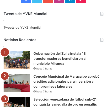
a
w
o
n
e
i
Tweets de YVKE Mundial
c
i
u
s
l
k
e
t
T
t
e
T
Tweets de YVKE Mundial
b
t
u
a
g
o
Noticias Recientes
o
e
b
g
r
k
Gobernación del Zulia instala 18
o
r
e
r
a
transformadores beneficiaron al
municipio Miranda
k
a
m
hace 7 horas
m
Concejo Municipal de Maracaibo aprobó
créditos adicionales para inversión y
compromisos laborales
hace 7 horas
Selección venezolana de fútbol sub-21
conquista la medalla de oro en penaltis