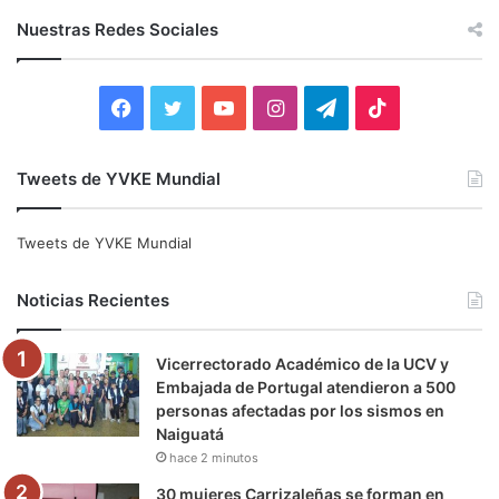
c
Nuestras Redes Sociales
a
r
:
F
T
Y
I
T
T
a
w
o
n
e
i
Tweets de YVKE Mundial
c
i
u
s
l
k
e
t
T
t
e
T
Tweets de YVKE Mundial
b
t
u
a
g
o
Noticias Recientes
o
e
b
g
r
k
Vicerrectorado Académico de la UCV y
o
r
e
r
a
Embajada de Portugal atendieron a 500
personas afectadas por los sismos en
k
a
m
Naiguatá
hace 2 minutos
m
30 mujeres Carrizaleñas se forman en