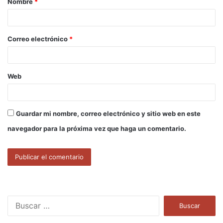
Nombre
*
r
i
o
Correo electrónico
*
*
Web
Guardar mi nombre, correo electrónico y sitio web en este
navegador para la próxima vez que haga un comentario.
B
u
s