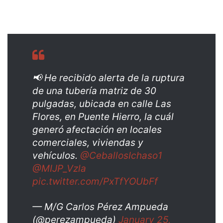
📢 He recibido alerta de la ruptura
de una tubería matriz de 30
pulgadas, ubicada en calle Las
Flores, en Puente Hierro, la cuál
generó afectación en locales
comerciales, viviendas y
vehículos.
@CeballosIchaso1
@MIJP_Vzla
pic.twitter.com/PxTfYOUbFf
— M/G Carlos Pérez Ampueda
(@perezampueda)
January 25,