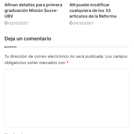
Afinan detalles para primera
AN puede modificar
graduación Misión Sucre-
cualquiera de los 33
UBV
artículos de la Reforma
02/10/2007
04/10/2007
Deja un comentario
Tu dirección de correo electrónico no será publicada.
Los campos
obligatorios están marcados con
*
C
o
m
e
n
t
a