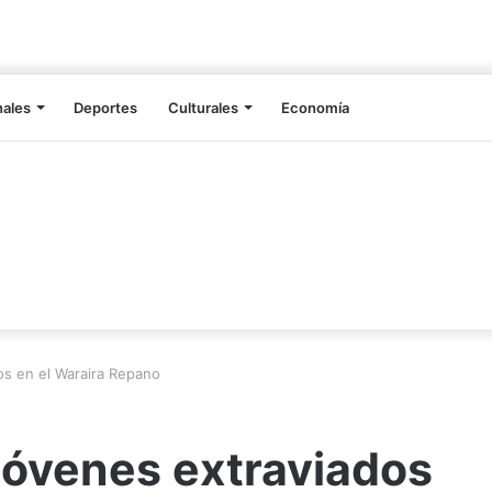
nales
Deportes
Culturales
Economía
os en el Waraira Repano
 jóvenes extraviados