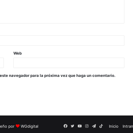
Web
 este navegador para la próxima vez que haga un comentario.
seño por
WGdigital
Facebook
Twitter
YouTube
Instagram
Telegram
TikTok
Inicio
Intra