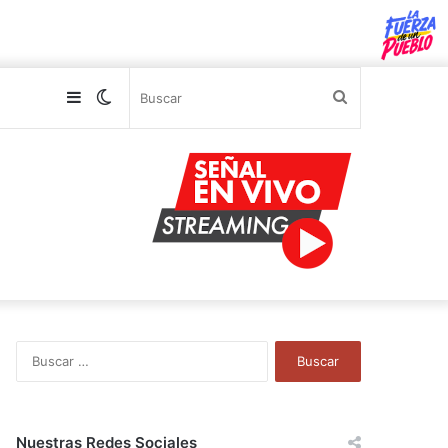
Sidebar
Switch
Buscar
skin
B
u
s
c
a
Nuestras Redes Sociales