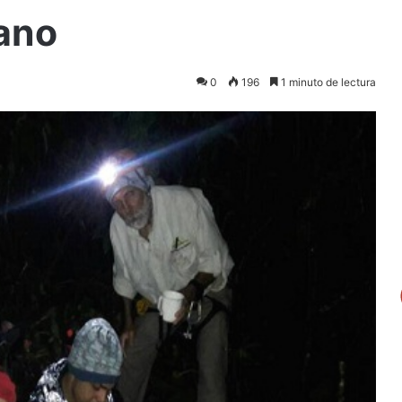
pano
0
196
1 minuto de lectura