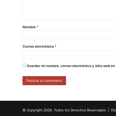
n
t
a
Nombre
*
r
i
o
Correo electrónico
*
*
Guardar mi nombre, correo electrónico y sitio web en
© Copyright 2026, Todos los Derechos Reservados | Di