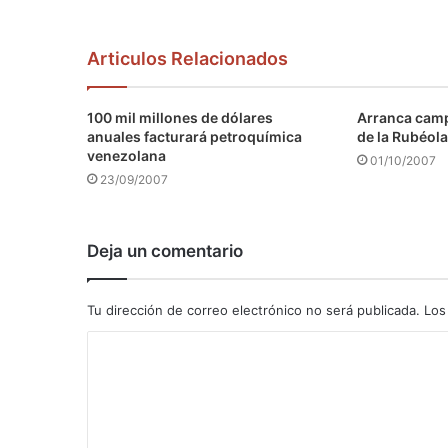
Articulos Relacionados
100 mil millones de dólares
Arranca camp
anuales facturará petroquímica
de la Rubéola
venezolana
01/10/2007
23/09/2007
Deja un comentario
Tu dirección de correo electrónico no será publicada.
Los
C
o
m
e