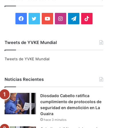
r
:
F
T
Y
I
T
T
a
w
o
n
e
i
c
i
u
s
l
k
Tweets de YVKE Mundial
e
t
T
t
e
T
Tweets de YVKE Mundial
b
t
u
a
g
o
o
e
b
g
r
k
Noticias Recientes
o
r
e
r
a
Diosdado Cabello ratifica
k
a
m
cumplimiento de protocolos de
seguridad en demolición en La
m
Guaira
hace 3 minutos