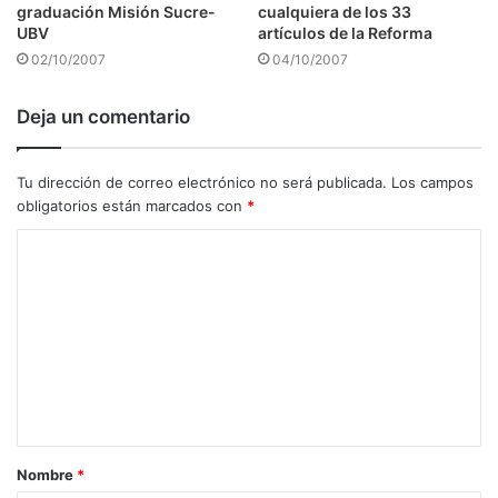
graduación Misión Sucre-
cualquiera de los 33
UBV
artículos de la Reforma
02/10/2007
04/10/2007
Deja un comentario
Tu dirección de correo electrónico no será publicada.
Los campos
obligatorios están marcados con
*
C
o
m
e
n
t
a
Nombre
*
r