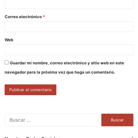
i
o
Correo electrónico
*
*
Web
Guardar mi nombre, correo electrónico y sitio web en este
navegador para la próxima vez que haga un comentario.
B
u
s
c