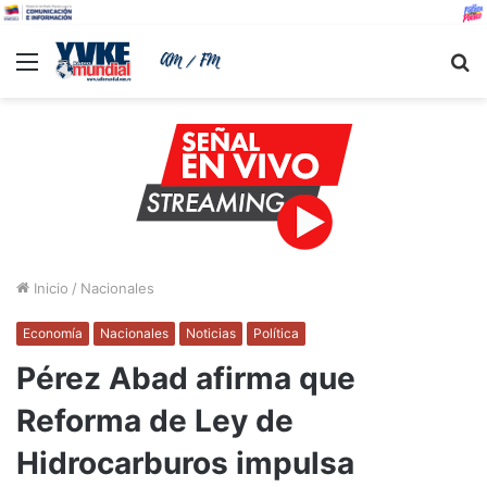
Menu
B
Inicio
/
Nacionales
Economía
Nacionales
Noticias
Política
Pérez Abad afirma que
Reforma de Ley de
Hidrocarburos impulsa