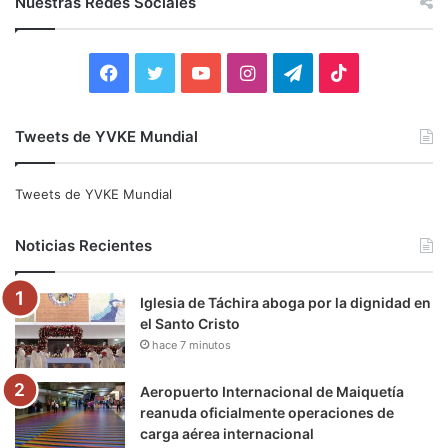
Nuestras Redes Sociales
a
r
:
F
T
Y
I
T
T
a
w
o
n
e
i
Tweets de YVKE Mundial
c
i
u
s
l
k
e
t
T
t
e
T
Tweets de YVKE Mundial
b
t
u
a
g
o
Noticias Recientes
o
e
b
g
r
k
Iglesia de Táchira aboga por la dignidad en
o
r
e
r
a
el Santo Cristo
hace 7 minutos
k
a
m
m
Aeropuerto Internacional de Maiquetía
reanuda oficialmente operaciones de
carga aérea internacional