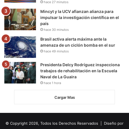
hace 27 minutos
Mincyt y la UCV afianzan alianza para
impulsar la investigación científica en el
país
hace 30 minutos
Brasil activa alerta máxima ante la
amenaza de un ciclón bomba en el sur
hace 49 minutos
Presidenta Delcy Rodríguez inspecciona
trabajos de rehabilitación en la Escuela
Naval de La Guaira
hace 1 hora
Cargar Mas
© Copyright 2026, Todos los Derechos Reservados | Diseño por