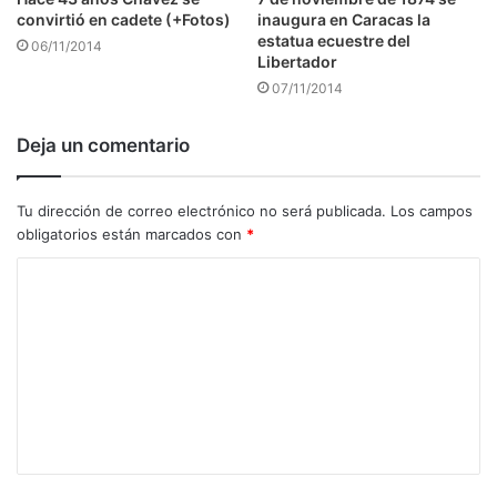
inaugura en Caracas la
convirtió en cadete (+Fotos)
estatua ecuestre del
06/11/2014
Libertador
07/11/2014
Deja un comentario
Tu dirección de correo electrónico no será publicada.
Los campos
obligatorios están marcados con
*
C
o
m
e
n
t
a