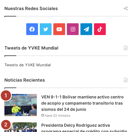
c
Nuestras Redes Sociales
a
r
:
F
T
Y
I
T
T
a
w
o
n
e
i
Tweets de YVKE Mundial
c
i
u
s
l
k
e
t
T
t
e
T
Tweets de YVKE Mundial
b
t
u
a
g
o
Noticias Recientes
o
e
b
g
r
k
VEN 9-1-1 Bolívar mantiene activo centro
o
r
e
r
a
de acopio y campamento transitorio tras
sismos del 24 de junio
k
a
m
hace 32 minutos
m
Presidenta Delcy Rodríguez activa
programa especial de crédito con subsidio