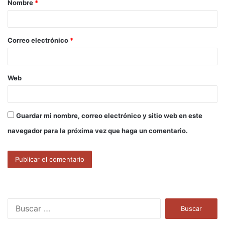
Nombre
*
r
i
o
Correo electrónico
*
*
Web
Guardar mi nombre, correo electrónico y sitio web en este
navegador para la próxima vez que haga un comentario.
B
u
s