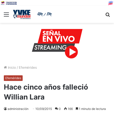
Menu
B
Inicio
/
Efemérides
Efemérides
Hace cinco años falleció
Willian Lara
administración
10/09/2015
0
166
1 minuto de lectura