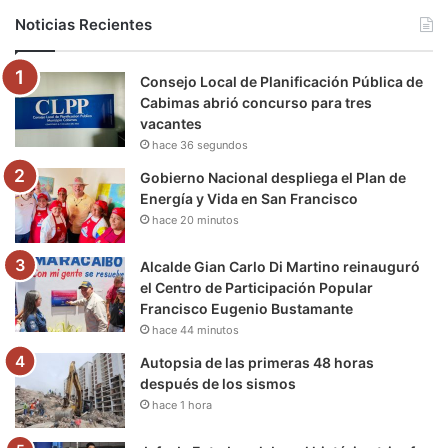
b
t
u
a
g
o
Noticias Recientes
o
e
b
g
r
k
Consejo Local de Planificación Pública de
o
r
e
r
a
Cabimas abrió concurso para tres
vacantes
k
a
m
hace 36 segundos
m
Gobierno Nacional despliega el Plan de
Energía y Vida en San Francisco
hace 20 minutos
Alcalde Gian Carlo Di Martino reinauguró
el Centro de Participación Popular
Francisco Eugenio Bustamante
hace 44 minutos
Autopsia de las primeras 48 horas
después de los sismos
hace 1 hora