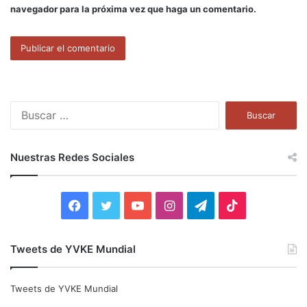
navegador para la próxima vez que haga un comentario.
B
u
s
c
Nuestras Redes Sociales
a
r
:
F
T
Y
I
T
T
a
w
o
n
e
i
Tweets de YVKE Mundial
c
i
u
s
l
k
e
t
T
t
e
T
Tweets de YVKE Mundial