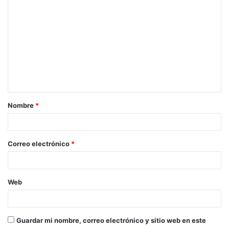
o
m
e
n
t
a
Nombre
*
r
i
o
Correo electrónico
*
*
Web
Guardar mi nombre, correo electrónico y sitio web en este