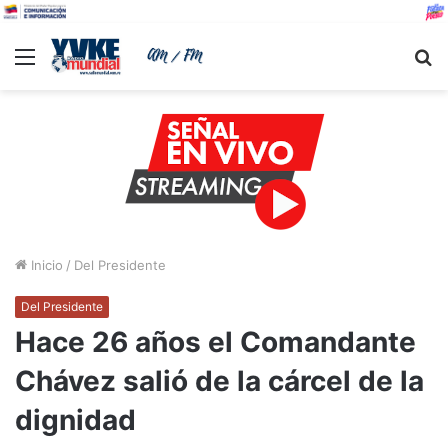
Menu
B
Inicio
/
Del Presidente
Del Presidente
Hace 26 años el Comandante
Chávez salió de la cárcel de la
dignidad