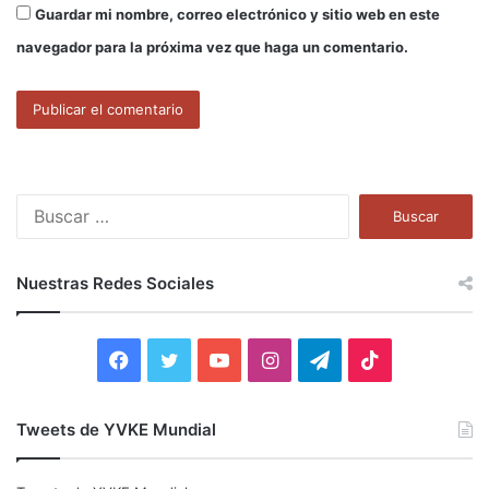
Guardar mi nombre, correo electrónico y sitio web en este
navegador para la próxima vez que haga un comentario.
B
u
s
c
Nuestras Redes Sociales
a
r
:
F
T
Y
I
T
T
a
w
o
n
e
i
Tweets de YVKE Mundial
c
i
u
s
l
k