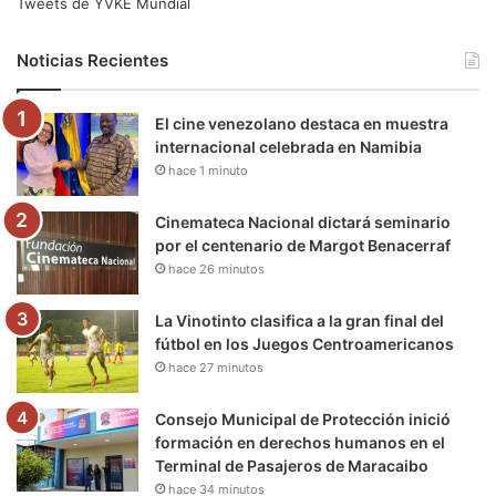
e
t
T
t
e
T
Tweets de YVKE Mundial
b
t
u
a
g
o
Noticias Recientes
o
e
b
g
r
k
El cine venezolano destaca en muestra
o
r
e
r
a
internacional celebrada en Namibia
hace 1 minuto
k
a
m
m
Cinemateca Nacional dictará seminario
por el centenario de Margot Benacerraf
hace 26 minutos
La Vinotinto clasifica a la gran final del
fútbol en los Juegos Centroamericanos
hace 27 minutos
Consejo Municipal de Protección inició
formación en derechos humanos en el
Terminal de Pasajeros de Maracaibo
hace 34 minutos