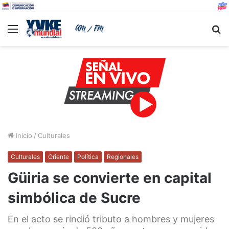
Menu
B
Inicio
/
Culturales
Culturales
Oriente
Política
Regionales
Güiria se convierte en capital
simbólica de Sucre
En el acto se rindió tributo a hombres y mujeres