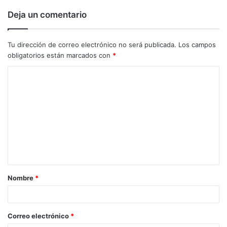
Deja un comentario
Tu dirección de correo electrónico no será publicada.
Los campos
obligatorios están marcados con
*
C
o
m
e
n
t
a
Nombre
*
r
i
o
Correo electrónico
*
*