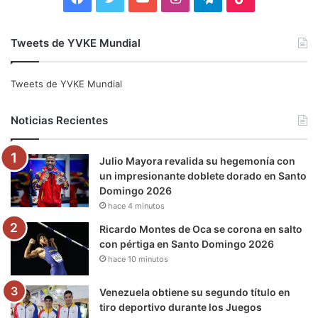
a
w
o
n
e
i
Tweets de YVKE Mundial
c
i
u
s
l
k
e
t
T
t
e
T
Tweets de YVKE Mundial
b
t
u
a
g
o
Noticias Recientes
o
e
b
g
r
k
Julio Mayora revalida su hegemonía con
o
r
e
r
a
un impresionante doblete dorado en Santo
Domingo 2026
k
a
m
hace 4 minutos
m
Ricardo Montes de Oca se corona en salto
con pértiga en Santo Domingo 2026
hace 10 minutos
Venezuela obtiene su segundo título en
tiro deportivo durante los Juegos