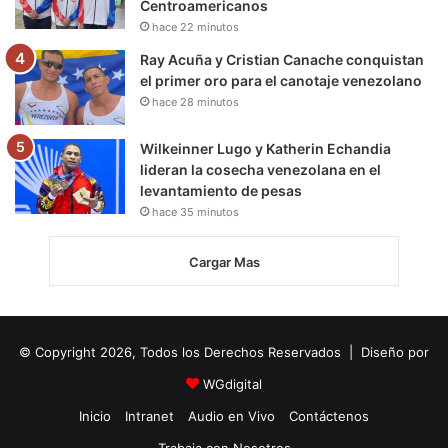
Centroamericanos
hace 22 minutos
Ray Acuña y Cristian Canache conquistan
el primer oro para el canotaje venezolano
hace 28 minutos
Wilkeinner Lugo y Katherin Echandia
lideran la cosecha venezolana en el
levantamiento de pesas
hace 35 minutos
Cargar Mas
© Copyright 2026, Todos los Derechos Reservados | Diseño por
WGdigital
Inicio
Intranet
Audio en Vivo
Contáctenos