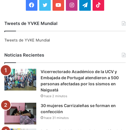
:
F
T
Y
I
T
T
a
w
o
n
e
i
Tweets de YVKE Mundial
c
i
u
s
l
k
e
t
T
t
e
T
Tweets de YVKE Mundial
b
t
u
a
g
o
Noticias Recientes
o
e
b
g
r
k
Vicerrectorado Académico de la UCV y
o
r
e
r
a
Embajada de Portugal atendieron a 500
personas afectadas por los sismos en
k
a
m
Naiguatá
hace 2 minutos
m
30 mujeres Carrizaleñas se forman en
confección
hace 31 minutos