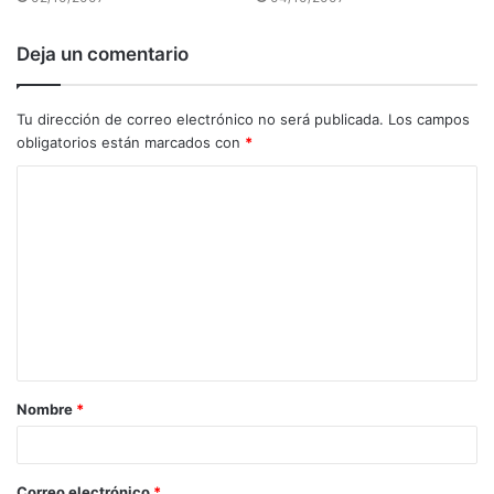
Deja un comentario
Tu dirección de correo electrónico no será publicada.
Los campos
obligatorios están marcados con
*
C
o
m
e
n
t
a
Nombre
*
r
i
o
Correo electrónico
*