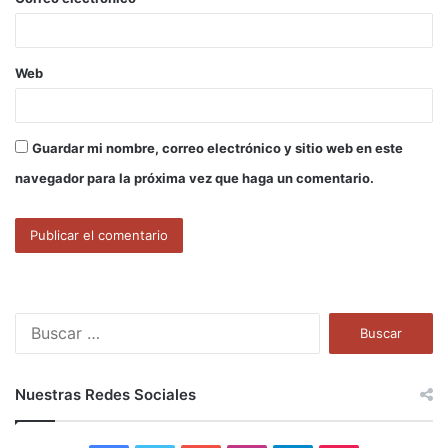
*
Web
Guardar mi nombre, correo electrónico y sitio web en este
navegador para la próxima vez que haga un comentario.
B
u
s
c
Nuestras Redes Sociales
a
r