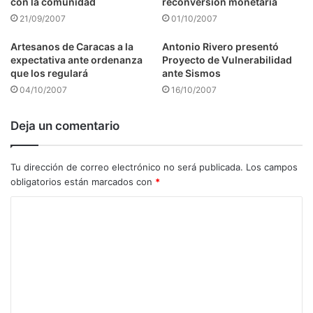
con la comunidad
reconversión monetaria
21/09/2007
01/10/2007
Artesanos de Caracas a la
Antonio Rivero presentó
expectativa ante ordenanza
Proyecto de Vulnerabilidad
que los regulará
ante Sismos
04/10/2007
16/10/2007
Deja un comentario
Tu dirección de correo electrónico no será publicada.
Los campos
obligatorios están marcados con
*
C
o
m
e
n
t