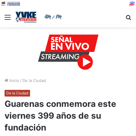
Menu
B
Inicio
/
De la Ciudad
De la Ciudad
Guarenas conmemora este
viernes 399 años de su
fundación