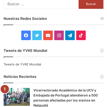
B
u
s
c
Nuestras Redes Sociales
a
r
:
F
T
Y
I
T
T
a
w
o
n
e
i
Tweets de YVKE Mundial
c
i
u
s
l
k
e
t
T
t
e
T
Tweets de YVKE Mundial
b
t
u
a
g
o
Noticias Recientes
o
e
b
g
r
k
Vicerrectorado Académico de la UCV y
o
r
e
r
a
Embajada de Portugal atendieron a 500
personas afectadas por los sismos en
k
a
m
Naiguatá