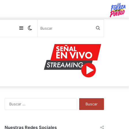
Sidebar
Switch
Buscar
skin
B
u
s
c
a
Nuestras Redes Sociales