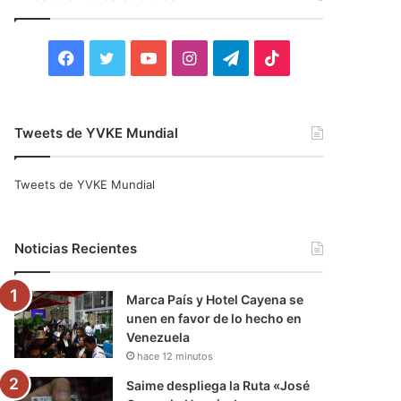
r
:
F
T
Y
I
T
T
a
w
o
n
e
i
c
i
u
s
l
k
Tweets de YVKE Mundial
e
t
T
t
e
T
Tweets de YVKE Mundial
b
t
u
a
g
o
o
e
b
g
r
k
Noticias Recientes
o
r
e
r
a
Marca País y Hotel Cayena se
k
a
m
unen en favor de lo hecho en
Venezuela
m
hace 12 minutos
Saime despliega la Ruta «José