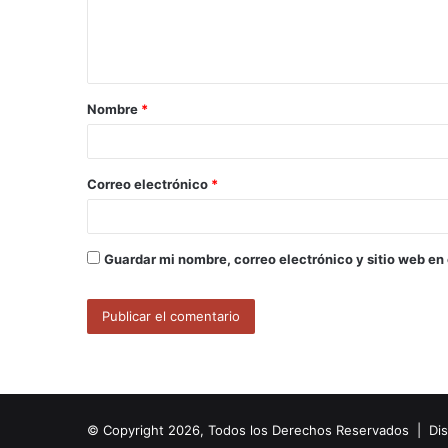
n
t
a
Nombre
*
r
i
o
Correo electrónico
*
*
Guardar mi nombre, correo electrónico y sitio web en
© Copyright 2026, Todos los Derechos Reservados | Di