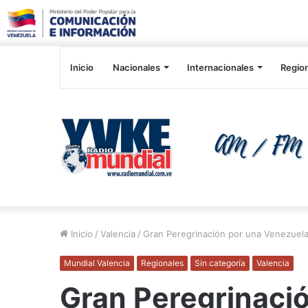
Inicio
Nacionales
Internacionales
Regio
Inicio
/
Valencia
/
Gran Peregrinación por una Venezuela
Mundial Valencia
Regionales
Sin categoría
Valencia
Gran Peregrinaci