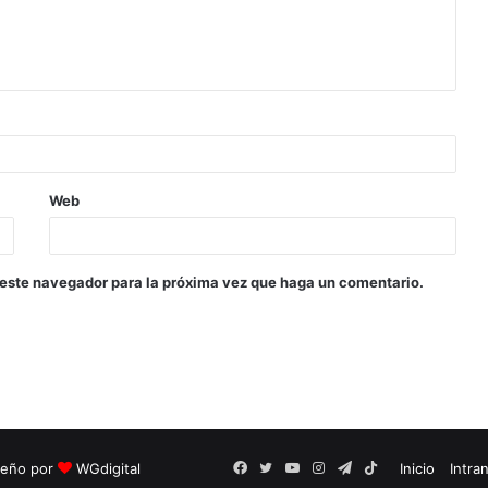
Web
 este navegador para la próxima vez que haga un comentario.
seño por
WGdigital
Facebook
Twitter
YouTube
Instagram
Telegram
TikTok
Inicio
Intra