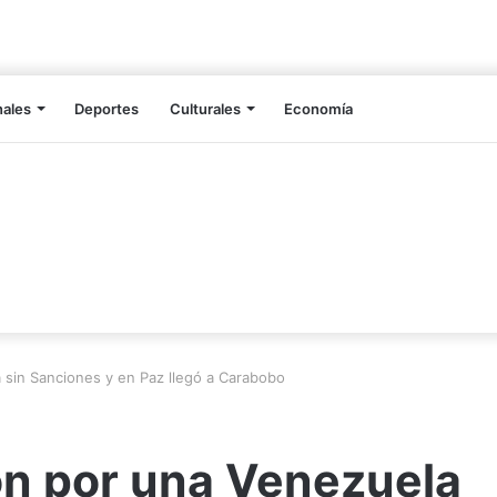
nales
Deportes
Culturales
Economía
 sin Sanciones y en Paz llegó a Carabobo
ón por una Venezuela