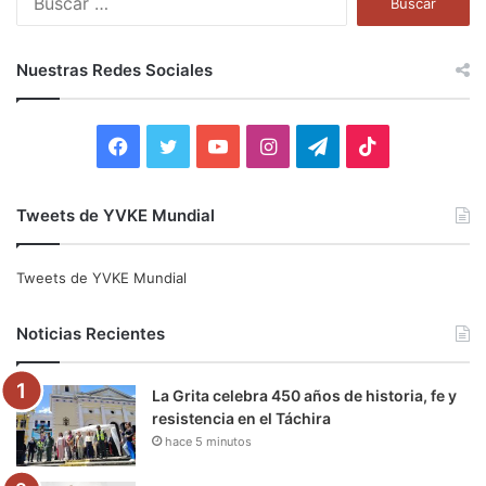
u
s
c
Nuestras Redes Sociales
a
r
:
F
T
Y
I
T
T
a
w
o
n
e
i
Tweets de YVKE Mundial
c
i
u
s
l
k
e
t
T
t
e
T
Tweets de YVKE Mundial
b
t
u
a
g
o
Noticias Recientes
o
e
b
g
r
k
La Grita celebra 450 años de historia, fe y
o
r
e
r
a
resistencia en el Táchira
hace 5 minutos
k
a
m