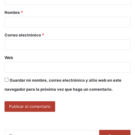
a
Nombre
*
r
i
o
Correo electrónico
*
*
Web
Guardar mi nombre, correo electrónico y sitio web en este
navegador para la próxima vez que haga un comentario.
B