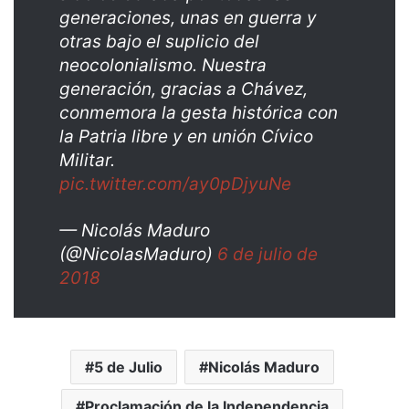
generaciones, unas en guerra y
otras bajo el suplicio del
neocolonialismo. Nuestra
generación, gracias a Chávez,
conmemora la gesta histórica con
la Patria libre y en unión Cívico
Militar.
pic.twitter.com/ay0pDjyuNe
— Nicolás Maduro
(@NicolasMaduro)
6 de julio de
2018
5 de Julio
Nicolás Maduro
Proclamación de la Independencia