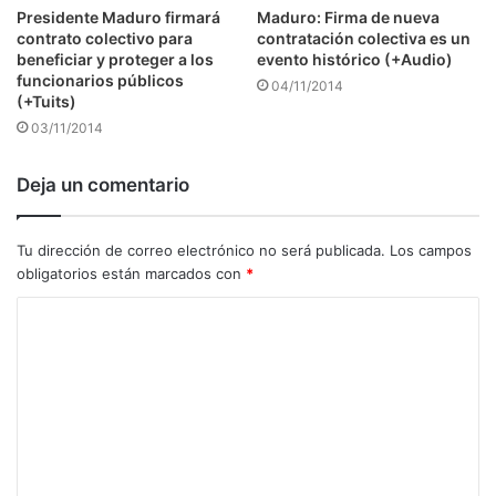
Presidente Maduro firmará
Maduro: Firma de nueva
contrato colectivo para
contratación colectiva es un
beneficiar y proteger a los
evento histórico (+Audio)
funcionarios públicos
04/11/2014
(+Tuits)
03/11/2014
Deja un comentario
Tu dirección de correo electrónico no será publicada.
Los campos
obligatorios están marcados con
*
C
o
m
e
n
t