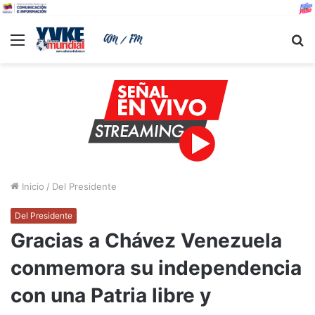
Menu
B
Inicio
/
Del Presidente
Del Presidente
Gracias a Chávez Venezuela
conmemora su independencia
con una Patria libre y