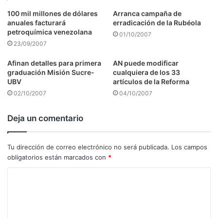
100 mil millones de dólares
Arranca campaña de
anuales facturará
erradicación de la Rubéola
petroquímica venezolana
01/10/2007
23/09/2007
Afinan detalles para primera
AN puede modificar
graduación Misión Sucre-
cualquiera de los 33
UBV
artículos de la Reforma
02/10/2007
04/10/2007
Deja un comentario
Tu dirección de correo electrónico no será publicada.
Los campos
obligatorios están marcados con
*
C
o
m