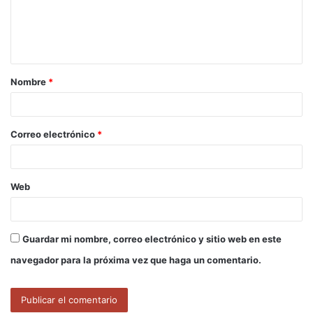
e
n
t
a
Nombre
*
r
i
o
Correo electrónico
*
*
Web
Guardar mi nombre, correo electrónico y sitio web en este
navegador para la próxima vez que haga un comentario.