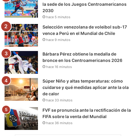
o
r
e
r
a
la sede de los Juegos Centroamericanos
2030
k
a
m
hace 5 minutos
m
Selección venezolana de voleibol sub-17
vence a Perú en el Mundial de Chile
hace 9 minutos
Bárbara Pérez obtiene la medalla de
bronce en los Centroamericanos 2026
hace 16 minutos
Súper Niño y altas temperaturas: cómo
cuidarse y qué medidas aplicar ante la ola
de calor
hace 33 minutos
FVF se pronuncia ante la rectificación de la
FIFA sobre la venta del Mundial
hace 36 minutos