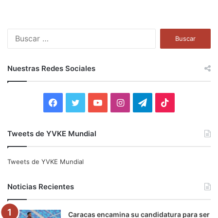
B
u
s
c
Nuestras Redes Sociales
a
r
:
F
T
Y
I
T
T
a
w
o
n
e
i
Tweets de YVKE Mundial
c
i
u
s
l
k
e
t
T
t
e
T
Tweets de YVKE Mundial
b
t
u
a
g
o
Noticias Recientes
o
e
b
g
r
k
Caracas encamina su candidatura para ser