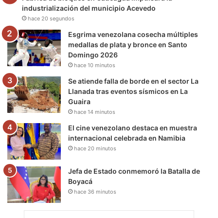
o
r
e
r
a
industrialización del municipio Acevedo
hace 20 segundos
k
a
m
Esgrima venezolana cosecha múltiples
m
medallas de plata y bronce en Santo
Domingo 2026
hace 10 minutos
Se atiende falla de borde en el sector La
Llanada tras eventos sísmicos en La
Guaira
hace 14 minutos
El cine venezolano destaca en muestra
internacional celebrada en Namibia
hace 20 minutos
Jefa de Estado conmemoró la Batalla de
Boyacá
hace 36 minutos