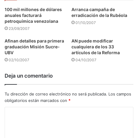
100 mil millones de dólares
Arranca campaña de
anuales facturará
erradicación de la Rubéola
petroquímica venezolana
01/10/2007
23/09/2007
Afinan detalles para primera
AN puede modificar
graduación Misión Sucre-
cualquiera de los 33
UBV
artículos de la Reforma
02/10/2007
04/10/2007
Deja un comentario
Tu dirección de correo electrónico no será publicada.
Los campos
obligatorios están marcados con
*
C
o
m