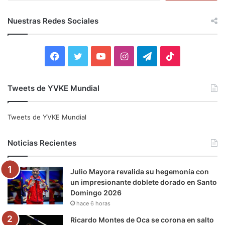
s
c
Nuestras Redes Sociales
a
r
:
F
T
Y
I
T
T
a
w
o
n
e
i
Tweets de YVKE Mundial
c
i
u
s
l
k
e
t
T
t
e
T
Tweets de YVKE Mundial
b
t
u
a
g
o
Noticias Recientes
o
e
b
g
r
k
Julio Mayora revalida su hegemonía con
o
r
e
r
a
un impresionante doblete dorado en Santo
Domingo 2026
k
a
m
hace 6 horas
m
Ricardo Montes de Oca se corona en salto