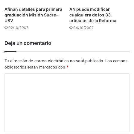
Afinan detalles para primera
AN puede modificar
graduación Misión Sucre-
cualquiera de los 33
UBV
artículos de la Reforma
02/10/2007
04/10/2007
Deja un comentario
Tu dirección de correo electrónico no será publicada.
Los campos
obligatorios están marcados con
*
C
o
m
e
n
t
a