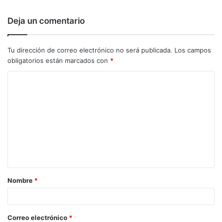
Deja un comentario
Tu dirección de correo electrónico no será publicada.
Los campos
obligatorios están marcados con
*
C
o
m
e
n
t
a
Nombre
*
r
i
o
Correo electrónico
*