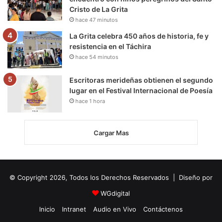
Cristo de La Grita
hace 47 minutos
La Grita celebra 450 años de historia, fe y
resistencia en el Táchira
hace 54 minutos
Escritoras merideñas obtienen el segundo
lugar en el Festival Internacional de Poesía
hace 1 hora
Cargar Mas
© Copyright 2026, Todos los Derechos Reservados | Diseño por
WGdigital
Inicio
Intranet
Audio en Vivo
Contáctenos