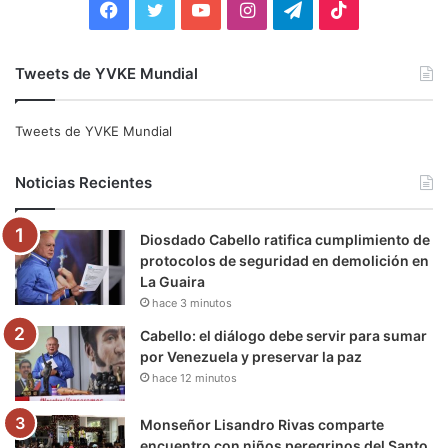
F
T
Y
I
T
T
a
w
o
n
e
i
Tweets de YVKE Mundial
c
i
u
s
l
k
e
t
T
t
e
T
Tweets de YVKE Mundial
b
t
u
a
g
o
Noticias Recientes
o
e
b
g
r
k
Diosdado Cabello ratifica cumplimiento de
o
r
e
r
a
protocolos de seguridad en demolición en
La Guaira
k
a
m
hace 3 minutos
m
Cabello: el diálogo debe servir para sumar
por Venezuela y preservar la paz
hace 12 minutos
Monseñor Lisandro Rivas comparte
encuentro con niños peregrinos del Santo