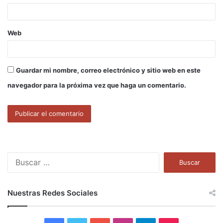
*
Web
Guardar mi nombre, correo electrónico y sitio web en este
navegador para la próxima vez que haga un comentario.
B
u
s
c
Nuestras Redes Sociales
a
r
: