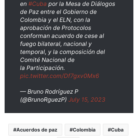
en
#Cuba
por la Mesa de Diálogos
de Paz entre el Gobierno de
Colombia y el ELN, con la
aprobación de Protocolos
conforman acuerdo de cese al
fuego bilateral, nacional y
temporal, y la composición del
Comité Nacional de
la Participación.
pic.twitter.com/Df7gxv0Mx6
— Bruno Rodríguez P
(@BrunoRguezP)
July 15, 2023
Acuerdos de paz
Colombia
Cuba