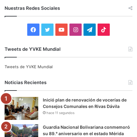
c
Nuestras Redes Sociales
a
r
:
F
T
Y
I
T
T
a
w
o
n
e
i
Tweets de YVKE Mundial
c
i
u
s
l
k
e
t
T
t
e
T
Tweets de YVKE Mundial
b
t
u
a
g
o
Noticias Recientes
o
e
b
g
r
k
Inició plan de renovación de vocerías de
o
r
e
r
a
Consejos Comunales en Rivas Dávila
hace 11 segundos
k
a
m
m
Guardia Nacional Bolivariana conmemoró
su 89.° aniversario en el estado Mérida