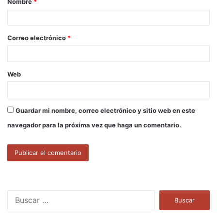
Nombre
*
r
i
o
Correo electrónico
*
*
Web
Guardar mi nombre, correo electrónico y sitio web en este
navegador para la próxima vez que haga un comentario.
B
u
s