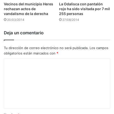
Vecinos del municipio Heres
La Odalisca con pantalón
rechazan actos de
rojo ha sido visitada por 7 mil
vandalismo de la derecha
255 personas
20/03/2014
27/08/2014
Deja un comentario
Tu dirección de correo electrónico no será publicada.
Los campos
obligatorios están marcados con
*
C
o
m
e
n
t
a