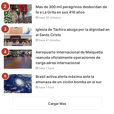
m
Más de 300 mil peregrinos desbordan de
fe a La Grita en sus 416 años
hace 30 minutos
Iglesia de Táchira aboga por la dignidad en
el Santo Cristo
hace 41 minutos
Aeropuerto Internacional de Maiquetía
reanuda oficialmente operaciones de
carga aérea internacional
hace 1 hora
Brasil activa alerta máxima ante la
amenaza de un ciclón bomba en el sur
hace 1 hora
Cargar Mas