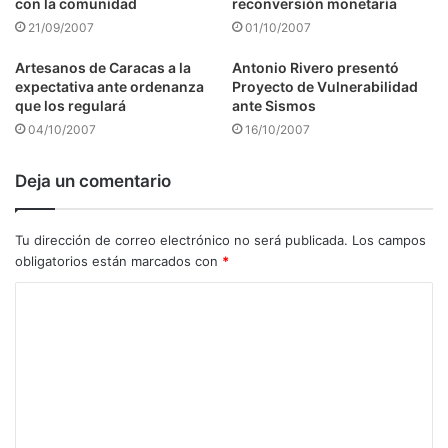
con la comunidad
reconversión monetaria
21/09/2007
01/10/2007
Artesanos de Caracas a la
Antonio Rivero presentó
expectativa ante ordenanza
Proyecto de Vulnerabilidad
que los regulará
ante Sismos
04/10/2007
16/10/2007
Deja un comentario
Tu dirección de correo electrónico no será publicada.
Los campos
obligatorios están marcados con
*
C
o
m
e
n
t