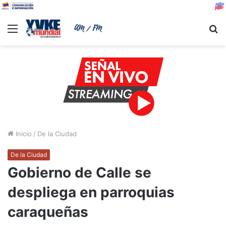
Menu
B
Inicio
/
De la Ciudad
De la Ciudad
Gobierno de Calle se
despliega en parroquias
caraqueñas