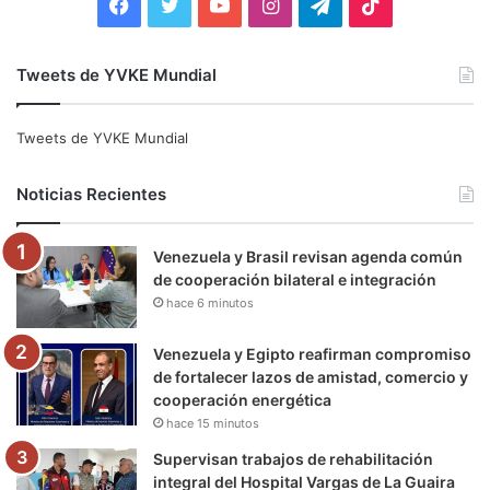
F
T
Y
I
T
T
a
w
o
n
e
i
Tweets de YVKE Mundial
c
i
u
s
l
k
e
t
T
t
e
T
Tweets de YVKE Mundial
b
t
u
a
g
o
Noticias Recientes
o
e
b
g
r
k
Venezuela y Brasil revisan agenda común
o
r
e
r
a
de cooperación bilateral e integración
hace 6 minutos
k
a
m
m
Venezuela y Egipto reafirman compromiso
de fortalecer lazos de amistad, comercio y
cooperación energética
hace 15 minutos
Supervisan trabajos de rehabilitación
integral del Hospital Vargas de La Guaira