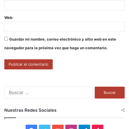
*
Web
Guardar mi nombre, correo electrónico y sitio web en este
navegador para la próxima vez que haga un comentario.
B
u
s
c
Nuestras Redes Sociales
a
r
: