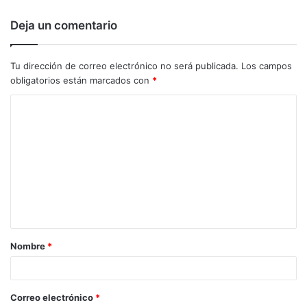
Deja un comentario
Tu dirección de correo electrónico no será publicada.
Los campos
obligatorios están marcados con
*
C
o
m
e
n
t
a
Nombre
*
r
i
o
Correo electrónico
*