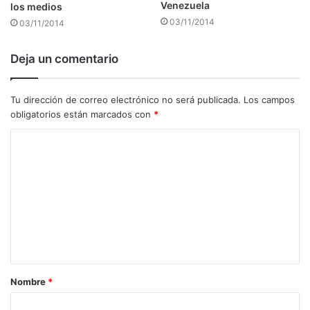
Venezuela
los medios
03/11/2014
03/11/2014
Deja un comentario
Tu dirección de correo electrónico no será publicada.
Los campos
obligatorios están marcados con
*
C
o
m
e
n
t
a
Nombre
*
r
i