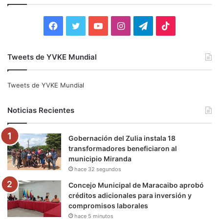
r
:
F
T
Y
I
T
T
a
w
o
n
e
i
Tweets de YVKE Mundial
c
i
u
s
l
k
e
t
T
t
e
T
Tweets de YVKE Mundial
b
t
u
a
g
o
Noticias Recientes
o
e
b
g
r
k
Gobernación del Zulia instala 18
o
r
e
r
a
transformadores beneficiaron al
municipio Miranda
k
a
m
hace 32 segundos
m
Concejo Municipal de Maracaibo aprobó
créditos adicionales para inversión y
compromisos laborales
hace 5 minutos