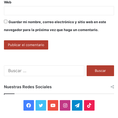
Web
Guardar mi nombre, correo electrónico y sitio web en este
navegador para la próxima vez que haga un comentario.
B
u
s
c
Nuestras Redes Sociales
a
r
:
F
T
Y
I
T
T
a
w
o
n
e
i