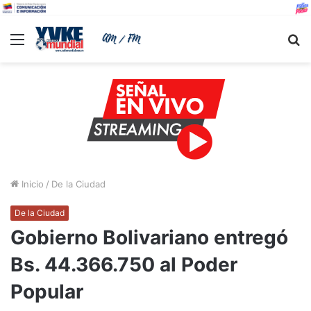
Menu
B
Inicio
/
De la Ciudad
De la Ciudad
Gobierno Bolivariano entregó
Bs. 44.366.750 al Poder
Popular