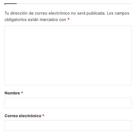
Tu dirección de correo electrónico no será publicada.
Los campos
obligatorios están marcados con
*
C
o
m
e
n
t
a
Nombre
*
r
i
o
Correo electrónico
*
*