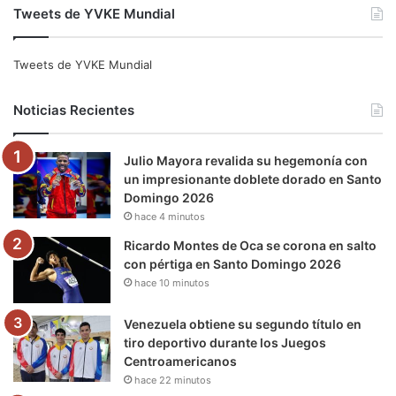
Tweets de YVKE Mundial
c
i
u
s
l
k
e
t
T
t
e
T
Tweets de YVKE Mundial
b
t
u
a
g
o
Noticias Recientes
o
e
b
g
r
k
Julio Mayora revalida su hegemonía con
o
r
e
r
a
un impresionante doblete dorado en Santo
Domingo 2026
k
a
m
hace 4 minutos
m
Ricardo Montes de Oca se corona en salto
con pértiga en Santo Domingo 2026
hace 10 minutos
Venezuela obtiene su segundo título en
tiro deportivo durante los Juegos
Centroamericanos
hace 22 minutos