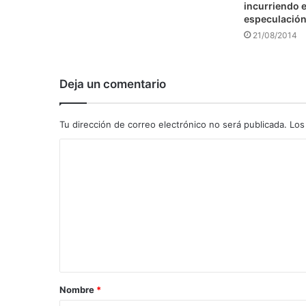
incurriendo e
especulació
21/08/2014
Deja un comentario
Tu dirección de correo electrónico no será publicada.
Los
C
o
m
e
n
t
a
Nombre
*
r