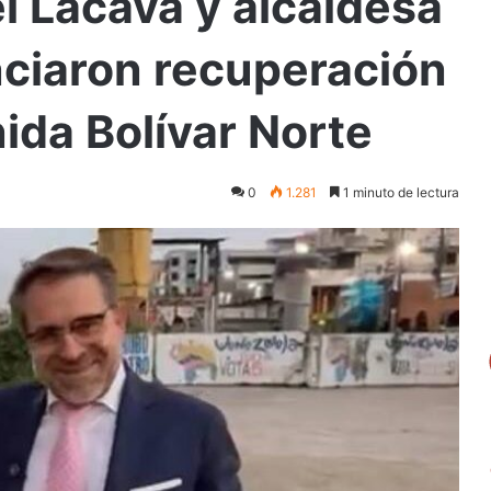
l Lacava y alcaldesa
nciaron recuperación
nida Bolívar Norte
0
1.281
1 minuto de lectura