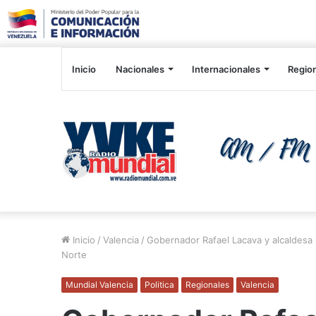
Inicio
Nacionales
Internacionales
Regio
Inicio
/
Valencia
/
Gobernador Rafael Lacava y alcaldesa D
Norte
Mundial Valencia
Politica
Regionales
Valencia