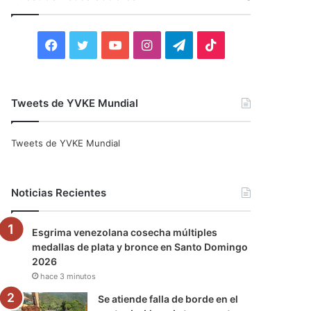
r
:
F
T
Y
I
T
T
a
w
o
n
e
i
c
i
u
s
l
k
Tweets de YVKE Mundial
e
t
T
t
e
T
Tweets de YVKE Mundial
b
t
u
a
g
o
o
e
b
g
r
k
Noticias Recientes
o
r
e
r
a
Esgrima venezolana cosecha múltiples
k
a
m
medallas de plata y bronce en Santo Domingo
2026
m
hace 3 minutos
Se atiende falla de borde en el