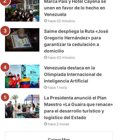
Marca País y Hotel Cayena se
unen en favor de lo hecho en
Venezuela
hace 32 minutos
Saime despliega la Ruta «José
Gregorio Hernández» para
garantizar la cedulación a
domicilio
hace 43 minutos
Venezuela destaca en la
Olimpiada Internacional de
Inteligencia Artificial
hace 1 hora
La Presidenta anunció el Plan
Maestro «La Guaira que renace»
para el desarrollo turístico y
logístico del Estado
hace 2 horas
Cargar Mas