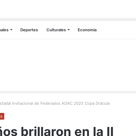
nales
Deportes
Culturales
Economía
I Estadal Invitacional de Federados ADAC 2025 Copa Drácula
ia
s brillaron en la II