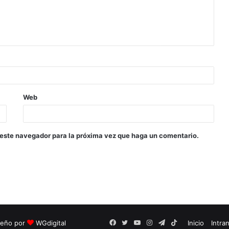
Web
 este navegador para la próxima vez que haga un comentario.
seño por
WGdigital
Facebook
Twitter
YouTube
Instagram
Telegram
TikTok
Inicio
Intra