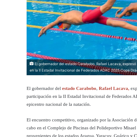
El gobernador del estado Carabobo, Rafael Lacava, expresó s
en la II Estadal Invitacional de Federados ADAC 2025 Copa Drá
El gobernador del
estado Carabobo
,
Rafael Lacava,
expr
participación en la II Estadal Invitacional de Federado
epicentro nacional de la natación.
El encuentro competitivo, organizado por la Asociación 
cabo en el Complejo de Piscinas del Polideportivo Misael 
provenientes de los estados Aragua, Yaracuy, Guárico y 