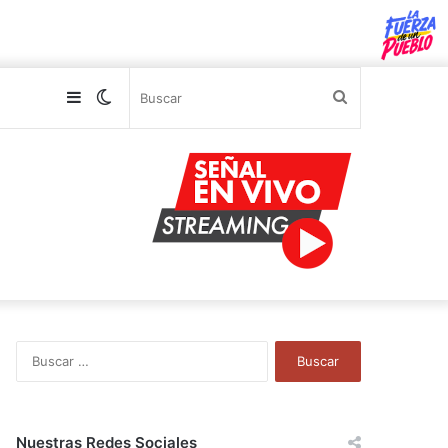
Sidebar
Switch
Buscar
skin
B
u
s
c
a
Nuestras Redes Sociales