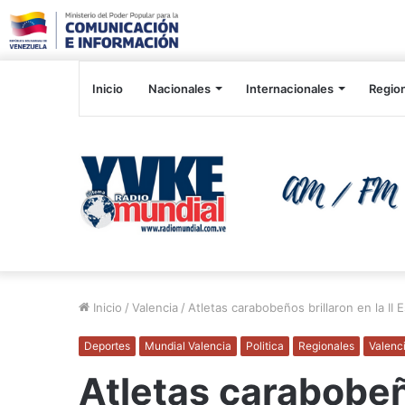
Inicio
Nacionales
Internacionales
Regio
Inicio
/
Valencia
/
Atletas carabobeños brillaron en la I
Deportes
Mundial Valencia
Politica
Regionales
Valenc
Atletas carabobeño