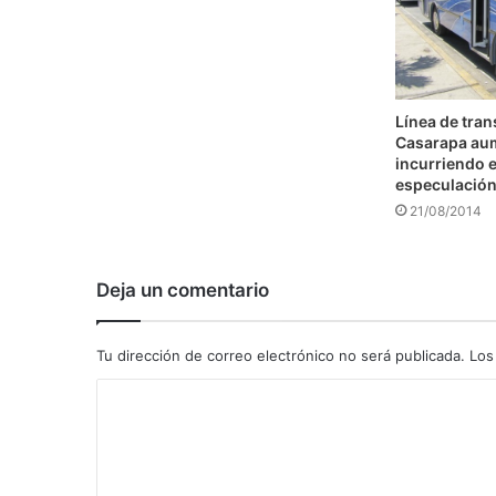
Línea de tra
Casarapa au
incurriendo e
especulació
21/08/2014
Deja un comentario
Tu dirección de correo electrónico no será publicada.
Los
C
o
m
e