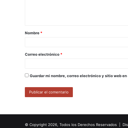
n
t
a
Nombre
*
r
i
o
Correo electrónico
*
*
Guardar mi nombre, correo electrónico y sitio web en
© Copyright 2026, Todos los Derechos Reservados | Di