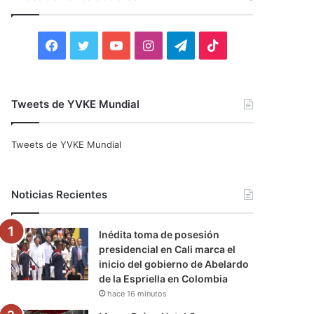
r
:
F
T
Y
I
T
T
a
w
o
n
e
i
c
i
u
s
l
k
Tweets de YVKE Mundial
e
t
T
t
e
T
Tweets de YVKE Mundial
b
t
u
a
g
o
o
e
b
g
r
k
Noticias Recientes
o
r
e
r
a
Inédita toma de posesión
k
a
m
presidencial en Cali marca el
inicio del gobierno de Abelardo
m
de la Espriella en Colombia
hace 16 minutos