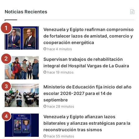
b
t
u
a
g
o
Noticias Recientes
o
e
b
g
r
k
Venezuela y Egipto reafirman compromiso
o
r
e
r
a
de fortalecer lazos de amistad, comercio y
cooperación energética
k
a
m
hace 4 minutos
m
Supervisan trabajos de rehabilitación
integral del Hospital Vargas de La Guaira
hace 19 minutos
Ministerio de Educación fija inicio del año
escolar 2026-2027 para el 14 de
septiembre
hace 28 minutos
Venezuela y Egipto afianzan lazos
bilaterales y alianzas estratégicas para la
reconstrucción tras sismos
hace 55 minutos