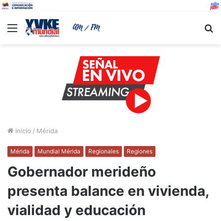
Menu
B
Inicio
/
Mérida
Mérida
Mundial Mérida
Regionales
Regiones
Gobernador merideño
presenta balance en vivienda,
vialidad y educación