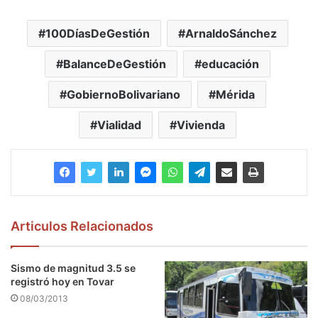
100DíasDeGestión
ArnaldoSánchez
BalanceDeGestión
educación
GobiernoBolivariano
Mérida
Vialidad
Vivienda
Articulos Relacionados
Sismo de magnitud 3.5 se
registró hoy en Tovar
08/03/2013