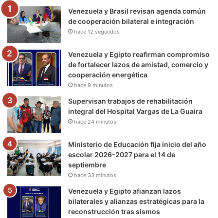
Venezuela y Brasil revisan agenda común
o
r
e
r
a
de cooperación bilateral e integración
hace 12 segundos
k
a
m
m
Venezuela y Egipto reafirman compromiso
de fortalecer lazos de amistad, comercio y
cooperación energética
hace 9 minutos
Supervisan trabajos de rehabilitación
integral del Hospital Vargas de La Guaira
hace 24 minutos
Ministerio de Educación fija inicio del año
escolar 2026-2027 para el 14 de
septiembre
hace 33 minutos
Venezuela y Egipto afianzan lazos
bilaterales y alianzas estratégicas para la
reconstrucción tras sismos