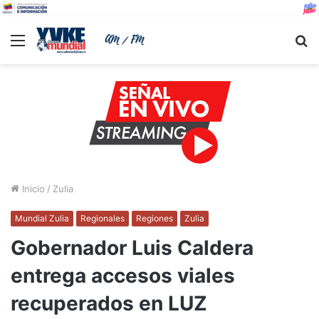
Menu
B
Inicio
/
Zulia
Mundial Zulia
Regionales
Regiones
Zulia
Gobernador Luis Caldera
entrega accesos viales
recuperados en LUZ