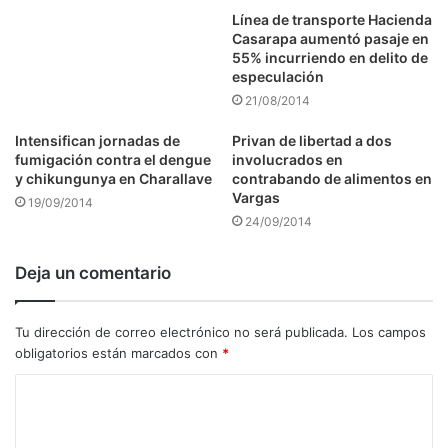
Línea de transporte Hacienda
Casarapa aumentó pasaje en
55% incurriendo en delito de
especulación
21/08/2014
Intensifican jornadas de
Privan de libertad a dos
fumigación contra el dengue
involucrados en
y chikungunya en Charallave
contrabando de alimentos en
Vargas
19/09/2014
24/09/2014
Deja un comentario
Tu dirección de correo electrónico no será publicada.
Los campos
obligatorios están marcados con
*
C
o