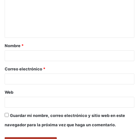
m
e
n
t
a
Nombre
*
r
i
o
Correo electrónico
*
*
Web
Guardar mi nombre, correo electrónico y sitio web en este
navegador para la próxima vez que haga un comentario.