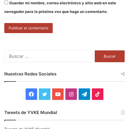
Guardar mi nombre, correo electrónico y sitio web en este
navegador para la próxima vez que haga un comentario.
B
u
s
c
Nuestras Redes Sociales
a
r
:
F
T
Y
I
T
T
a
w
o
n
e
i
Tweets de YVKE Mundial
c
i
u
s
l
k
e
t
T
t
e
T