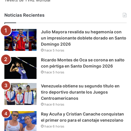
Tweets de YVKE Mundial
b
t
u
a
g
o
Noticias Recientes
o
e
b
g
r
k
Julio Mayora revalida su hegemonía con
o
r
e
r
a
un impresionante doblete dorado en Santo
Domingo 2026
k
a
m
hace 5 horas
m
Ricardo Montes de Oca se corona en salto
con pértiga en Santo Domingo 2026
hace 5 horas
Venezuela obtiene su segundo título en
tiro deportivo durante los Juegos
Centroamericanos
hace 6 horas
Ray Acuña y Cristian Canache conquistan
el primer oro para el canotaje venezolano
hace 6 horas